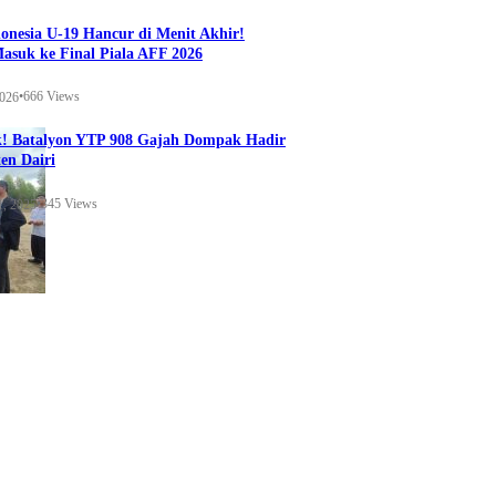
onesia U-19 Hancur di Menit Akhir!
Masuk ke Final Piala AFF 2026
•
666 Views
2026
k! Batalyon YTP 908 Gajah Dompak Hadir
en Dairi
•
345 Views
1, 2025