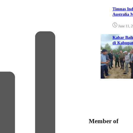
Timnas Ind
Australia 
June 11, 
Kabar Bai
di Kabupat
October 1
Member of