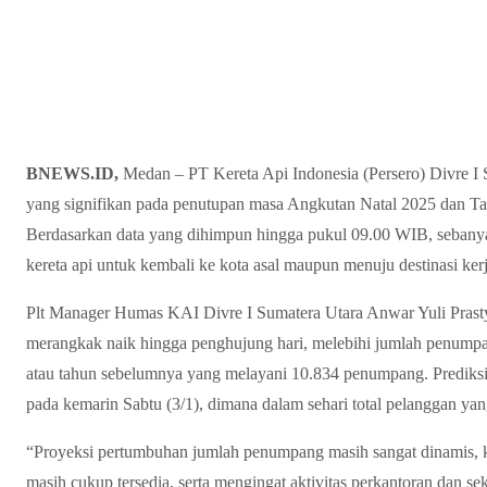
BNEWS.ID,
Medan – PT Kereta Api Indonesia (Persero) Divre 
yang signifikan pada penutupan masa Angkutan Natal 2025 dan Ta
Berdasarkan data yang dihimpun hingga pukul 09.00 WIB, sebany
kereta api untuk kembali ke kota asal maupun menuju destinasi kerj
Plt Manager Humas KAI Divre I Sumatera Utara Anwar Yuli Prasty
merangkak naik hingga penghujung hari, melebihi jumlah penumpa
atau tahun sebelumnya yang melayani 10.834 penumpang. Prediksi 
pada kemarin Sabtu (3/1), dimana dalam sehari total pelanggan y
“Proyeksi pertumbuhan jumlah penumpang masih sangat dinamis, k
masih cukup tersedia, serta mengingat aktivitas perkantoran dan s