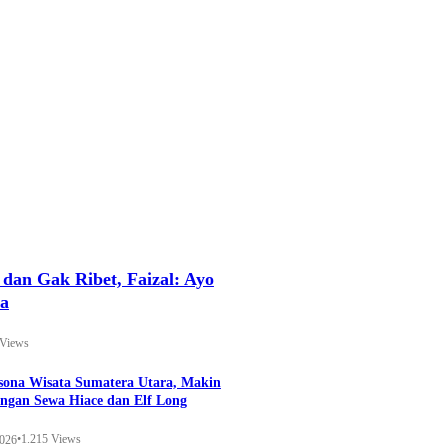
an Gak Ribet, Faizal: Ayo
ya
 Views
esona Wisata Sumatera Utara, Makin
ngan Sewa Hiace dan Elf Long
•
1.215 Views
2026