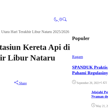
 Utara Hari Terakhir Libur Nataru 2025/2026
Populer
asiun Kereta Api di
ir Libur Nataru
Ragam
SPANDUK Praktis d
Pahami Regulasin
•
1.421
September 26, 2021
Share
Jelajahi P
Nyaman de
May 21, 