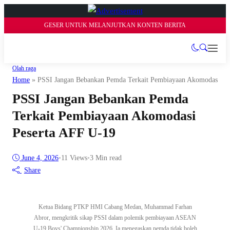
GESER UNTUK MELANJUTKAN KONTEN BERITA
Olah raga
Home
»
PSSI Jangan Bebankan Pemda Terkait Pembiayaan Akomodasi Pe
PSSI Jangan Bebankan Pemda
Terkait Pembiayaan Akomodasi
Peserta AFF U-19
June 4, 2026
•
11
Views
•
3 Min read
Share
Ketua Bidang PTKP HMI Cabang Medan, Muhammad Farhan
Abror, mengkritik sikap PSSI dalam polemik pembiayaan ASEAN
U-19 Boys' Championship 2026. Ia menegaskan pemda tidak boleh