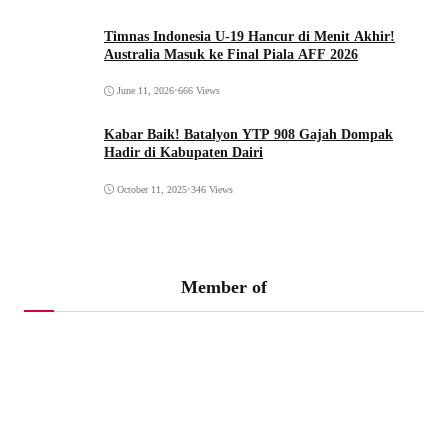
Timnas Indonesia U-19 Hancur di Menit Akhir!
Australia Masuk ke Final Piala AFF 2026
June 11, 2026
•
666 Views
Kabar Baik! Batalyon YTP 908 Gajah Dompak
Hadir di Kabupaten Dairi
October 11, 2025
•
346 Views
Member of