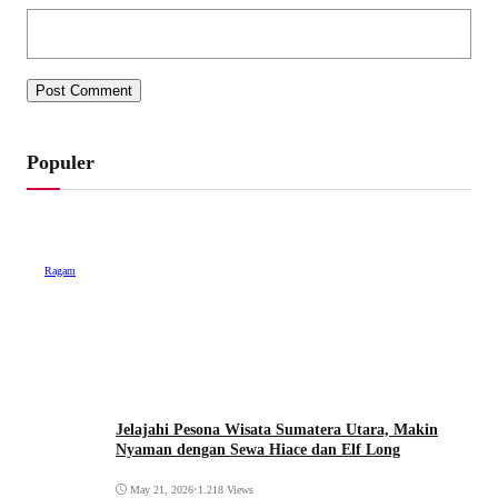
Populer
Ragam
SPANDUK Praktis dan Gak Ribet, Faizal: Ayo
Pahami Regulasinya
September 26, 2021
•
1.421 Views
Jelajahi Pesona Wisata Sumatera Utara, Makin
Nyaman dengan Sewa Hiace dan Elf Long
May 21, 2026
•
1.218 Views