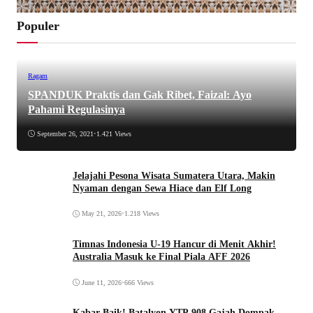
Populer
Ragam
SPANDUK Praktis dan Gak Ribet, Faizal: Ayo
Pahami Regulasinya
September 26, 2021
•
1.421 Views
Jelajahi Pesona Wisata Sumatera Utara, Makin
Nyaman dengan Sewa Hiace dan Elf Long
May 21, 2026
•
1.218 Views
Timnas Indonesia U-19 Hancur di Menit Akhir!
Australia Masuk ke Final Piala AFF 2026
June 11, 2026
•
666 Views
Kabar Baik! Batalyon YTP 908 Gajah Dompak