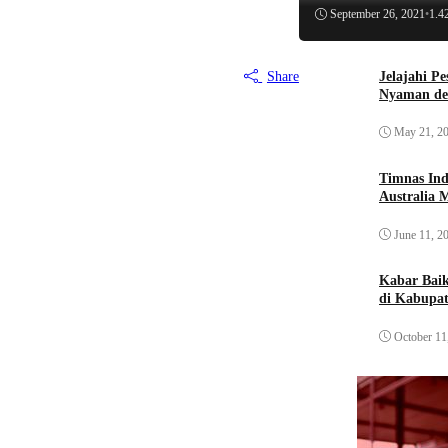
September 26, 2021
•
1.4
Jelajahi P
Share
Nyaman de
May 21, 2
Timnas Ind
Australia 
June 11, 2
Kabar Bai
di Kabupat
October 11