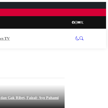
ws TV
3 MARET 2026
an Gak Ribet, Faizal: Ayo Pahami