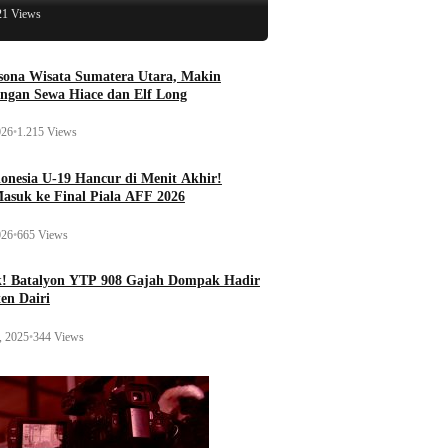
21 Views
esona Wisata Sumatera Utara, Makin
ngan Sewa Hiace dan Elf Long
026
•
1.215 Views
onesia U-19 Hancur di Menit Akhir!
Masuk ke Final Piala AFF 2026
026
•
665 Views
k! Batalyon YTP 908 Gajah Dompak Hadir
en Dairi
, 2025
•
344 Views