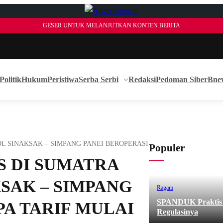
GESER UNTUK MELANJUTKAN KONTEN BERITA
Politik
Hukum
Peristiwa
Serba Serbi
Redaksi
Pedoman Siber
Bne
L SINAKSAK – SIMPANG PANEI BEROPERASI TANPA TARIF MULAI 1
Populer
S DI SUMATRA
KSAK – SIMPANG
Ragam
SPANDUK Praktis d
PA TARIF MULAI
Regulasinya