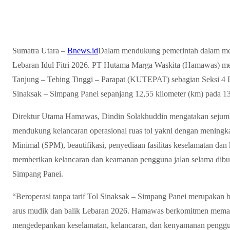
Sumatra Utara –
Bnews.id
Dalam mendukung pemerintah dalam men
Lebaran Idul Fitri 2026. PT Hutama Marga Waskita (Hamawas) me
Tanjung – Tebing Tinggi – Parapat (KUTEPAT) sebagian Seksi 4
Sinaksak – Simpang Panei sepanjang 12,55 kilometer (km) pada 1
Direktur Utama Hamawas, Dindin Solakhuddin mengatakan sejumla
mendukung kelancaran operasional ruas tol yakni dengan meningk
Minimal (SPM), beautifikasi, penyediaan fasilitas keselamatan dan
memberikan kelancaran dan keamanan pengguna jalan selama dibuka
Simpang Panei.
“Beroperasi tanpa tarif Tol Sinaksak – Simpang Panei merupakan
arus mudik dan balik Lebaran 2026. Hamawas berkomitmen memast
mengedepankan keselamatan, kelancaran, dan kenyamanan pengguna 