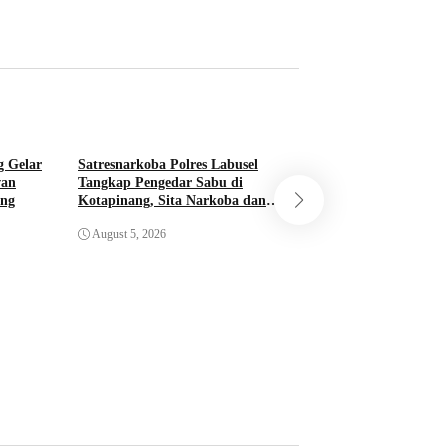
g Gelar
Satresnarkoba Polres Labusel
wan
Tangkap Pengedar Sabu di
ang
Kotapinang, Sita Narkoba dan
Polda Sumut Bong
Timbangan Digital
Industri Liquid Va
August 5, 2026
Medan, Bahan Baku
Kamboja
August 5, 2026