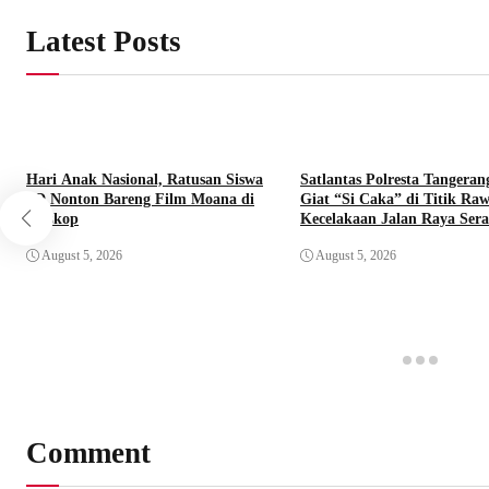
Latest Posts
Hari Anak Nasional, Ratusan Siswa
Satlantas Polresta Tangeran
SD Nonton Bareng Film Moana di
Giat “Si Caka” di Titik Ra
Bioskop
Kecelakaan Jalan Raya Ser
August 5, 2026
August 5, 2026
Comment