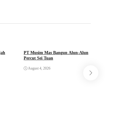
jah
PT Musim Mas Bangun Alun-Alun
Percut Sei Tuan
Pemkab Deli Serda
August 4, 2026
Penataan dan Pen
August 4, 2026