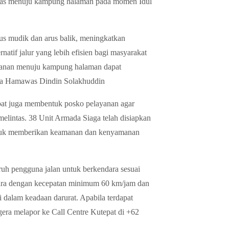
itas menuju kampung halaman pada momen Idul
us mudik dan arus balik, meningkatkan
atif jalur yang lebih efisien bagi masyarakat
alanan menuju kampung halaman dapat
ama Hamawas Dindin Solakhuddin
at juga membentuk posko pelayanan agar
lintas. 38 Unit Armada Siaga telah disiapkan
s untuk memberikan keamanan dan kenyamanan
h pengguna jalan untuk berkendara sesuai
endara dengan kecepatan minimum 60 km/jam dan
dalam keadaan darurat. Apabila terdapat
egera melapor ke Call Centre Kutepat di +62