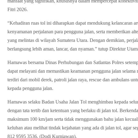
manfaat yang signifikan, khususnya dalam mempercepat konektiv
Fitri 2026.
“Kehadiran ruas tol ini diharapkan dapat mendukung kelancaran ar
kenyamanan perjalanan para pengguna jalan, serta memberikan altern
yang melintas di wilayah Sumatera Utara. Dengan demikian, perj
berlangsung lebih aman, lancar, dan nyaman.” tutup Direktur Ut
Hamawas bersama Dinas Perhubungan dan Satlantas Polres setemp
dapat melayani dan memastikan keamanan pengguna jalan selama me
terdiri dari mobil derek, patroli jalan raya, rescue dan ambulan
kepada pengguna jalan.
Hamawas selaku Badan Usaha Jalan Tol menghimbau kepada seluru
dengan tata tertib dan ketentuan yang berlaku di jalan tol. Berk
maksimum 100 km/jam serta tidak menggunakan bahu jalan kecuali 
keluhan atau melihat tindak kejahatan yang ada di jalan tol, agar s
812 9595 3536. (Dodi Kurniawan).