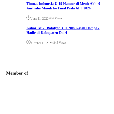
Timnas Indonesia U-19 Hancur di Menit Akhir!
Australia Masuk ke Final Piala AFF 2026
•
666 Views
June 11, 2026
Kabar Baik! Batalyon YTP 908 Gajah Dompak
Hadir di Kabupaten Dairi
•
345 Views
October 11, 2025
Member of