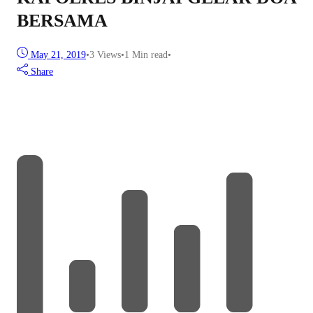
BERSAMA
May 21, 2019
•
3
Views
•
1 Min read
•
Share