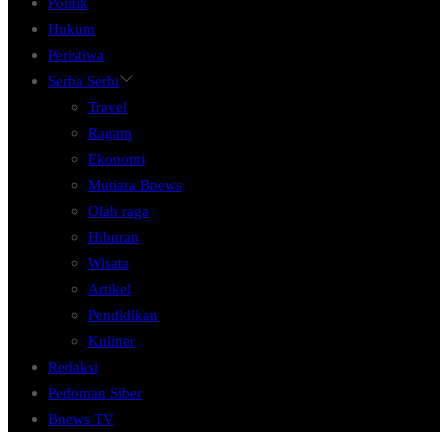
Politik
Hukum
Peristiwa
Serba Serbi
Travel
Ragam
Ekonomi
Mutiara Bnews
Olah raga
Hiburan
Wisata
Artikel
Pendidikan
Kuliner
Redaksi
Pedoman Siber
Bnews TV