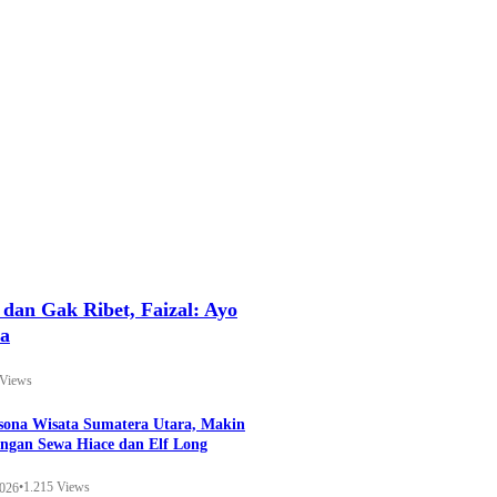
an Gak Ribet, Faizal: Ayo
ya
 Views
esona Wisata Sumatera Utara, Makin
ngan Sewa Hiace dan Elf Long
•
1.215 Views
2026