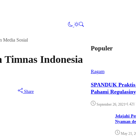
n Media Sosial
Populer
 Timnas Indonesia
Ragam
SPANDUK Praktis d
Pahami Regulasin
Share
•
1.421
September 26, 2021
Jelajahi P
Nyaman de
May 21, 