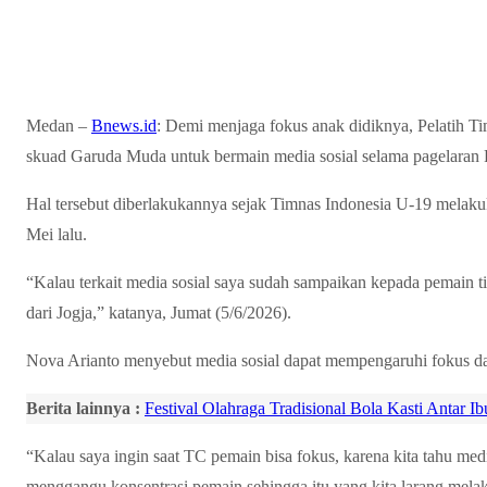
Medan –
Bnews.id
: Demi menjaga fokus anak didiknya, Pelatih 
skuad Garuda Muda untuk bermain media sosial selama pagelaran
Hal tersebut diberlakukannya sejak Timnas Indonesia U-19 melak
Mei lalu.
“Kalau terkait media sosial saya sudah sampaikan kepada pemain ti
dari Jogja,” katanya, Jumat (5/6/2026).
Nova Arianto menyebut media sosial dapat mempengaruhi fokus da
Berita lainnya :
Festival Olahraga Tradisional Bola Kasti Antar Ib
“Kalau saya ingin saat TC pemain bisa fokus, karena kita tahu med
menggangu konsentrasi pemain sehingga itu yang kita larang melaku