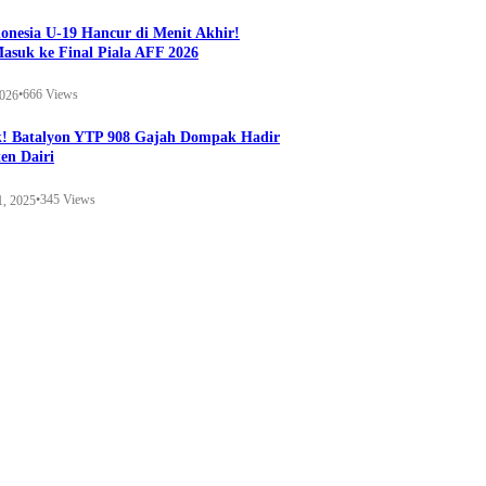
onesia U-19 Hancur di Menit Akhir!
Masuk ke Final Piala AFF 2026
•
666 Views
2026
k! Batalyon YTP 908 Gajah Dompak Hadir
en Dairi
•
345 Views
1, 2025