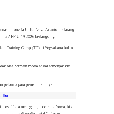
Timnas Indonesia U-19, Nova Arianto melarang
 Piala AFF U-19 2026 berlangsung.
ukan Training Camp (TC) di Yogyakarta bulan
dak bisa bermain media sosial semenjak kita
n peforma para pemain nantinya.
u-Ibu
ia sosial bisa menggangu secara peforma, bisa
kan update di media sosial,” jelasnya.