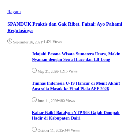
Ragam
SPANDUK Praktis dan Gak Ribet, Faizal: Ayo Pahami
Regulasinya
•
1.421 Views
September 26, 2021
Jelajahi Pesona Wisata Sumatera Utara, Makin
Nyaman dengan Sewa Hiace dan Elf Long
•
1.215 Views
May 21, 2026
Timnas Indonesia U-19 Hancur di Menit Akhir!
Australia Masuk ke Final Piala AFF 2026
•
665 Views
June 11, 2026
Kabar Baik! Batalyon YTP 908 Gajah Dompak
Hadir di Kabupaten Dairi
•
344 Views
October 11, 2025