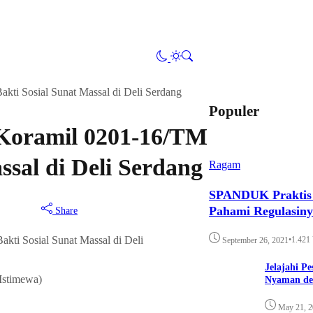
kti Sosial Sunat Massal di Deli Serdang
Populer
 Koramil 0201-16/TM
ssal di Deli Serdang
Ragam
SPANDUK Praktis d
Pahami Regulasin
Share
•
1.421
September 26, 2021
Jelajahi P
/Istimewa)
Nyaman de
May 21, 