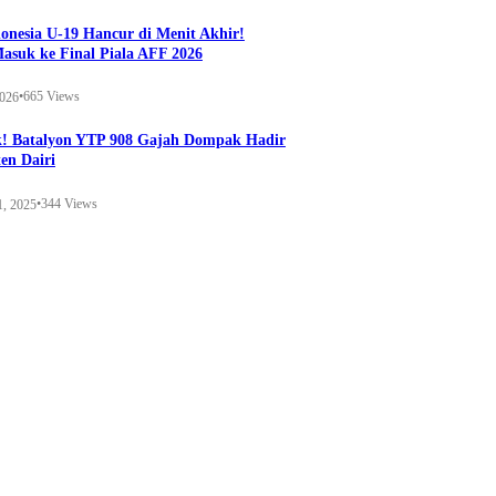
onesia U-19 Hancur di Menit Akhir!
Masuk ke Final Piala AFF 2026
•
665 Views
2026
k! Batalyon YTP 908 Gajah Dompak Hadir
en Dairi
•
344 Views
1, 2025