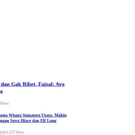
an Gak Ribet, Faizal: Ayo
ya
 Views
esona Wisata Sumatera Utara, Makin
ngan Sewa Hiace dan Elf Long
•
1.215 Views
2026