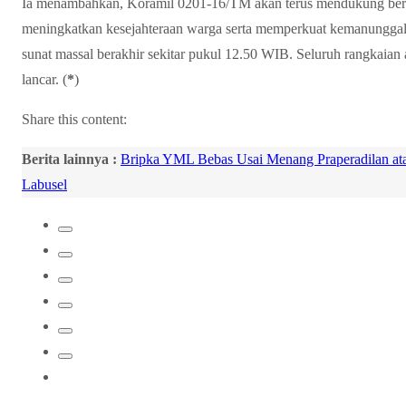
Ia menambahkan, Koramil 0201-16/TM akan terus mendukung berb
meningkatkan kesejahteraan warga serta memperkuat kemanunggala
sunat massal berakhir sekitar pukul 12.50 WIB. Seluruh rangkaian 
lancar. (
*
)
Share this content:
Berita lainnya :
Bripka YML Bebas Usai Menang Praperadilan ata
Labusel