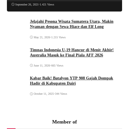
September 26, 2021
•
1.421 Views
Jelajahi Pesona Wisata Sumatera Utara, Makin
Nyaman dengan Sewa Hiace dan Elf Long
May 21, 2026
•
1.215 Views
Timnas Indonesia U-19 Hancur di Menit Akhir!
Australia Masuk ke Final Piala AFF 2026
June 11, 2026
•
665 Views
Kabar Baik! Batalyon YTP 908 Gajah Dompak
Hadir di Kabupaten Dairi
October 11, 2025
•
344 Views
Member of