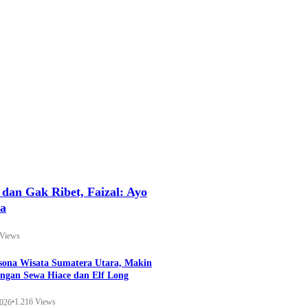
an Gak Ribet, Faizal: Ayo
ya
 Views
esona Wisata Sumatera Utara, Makin
ngan Sewa Hiace dan Elf Long
•
1.216 Views
2026