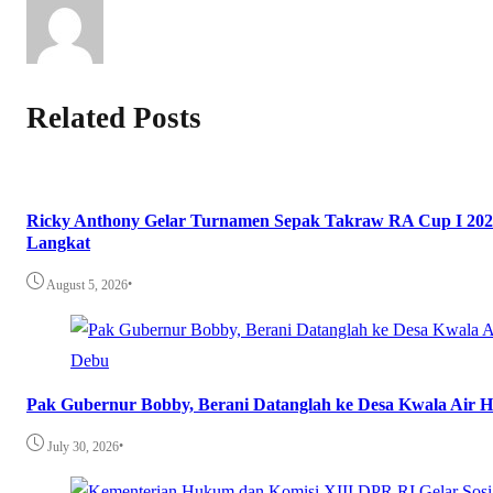
Related Posts
Ricky Anthony Gelar Turnamen Sepak Takraw RA Cup I 202
Langkat
•
August 5, 2026
Pak Gubernur Bobby, Berani Datanglah ke Desa Kwala Air 
•
July 30, 2026