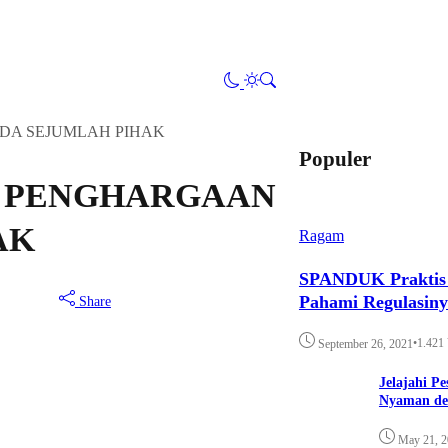
DA SEJUMLAH PIHAK
Populer
N PENGHARGAAN
AK
Ragam
SPANDUK Praktis d
Pahami Regulasin
Share
•
1.421
September 26, 2021
Jelajahi P
Nyaman de
May 21, 