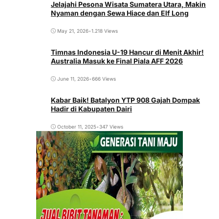
Jelajahi Pesona Wisata Sumatera Utara, Makin
Nyaman dengan Sewa Hiace dan Elf Long
May 21, 2026
•
1.218 Views
Timnas Indonesia U-19 Hancur di Menit Akhir!
Australia Masuk ke Final Piala AFF 2026
June 11, 2026
•
666 Views
Kabar Baik! Batalyon YTP 908 Gajah Dompak
Hadir di Kabupaten Dairi
October 11, 2025
•
347 Views