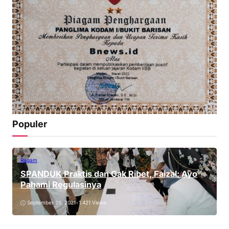
Populer
Ragam
SPANDUK Praktis dan Gak Ribet, Faizal: Ayo
Pahami Regulasinya
September 26, 2021
•
1.421 Views