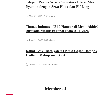
Jelajahi Pesona Wisata Sumatera Utara, Makin
Nyaman dengan Sewa Hiace dan Elf Long
May 21, 2026
•
1.215 Views
Timnas Indonesia U-19 Hancur di Menit Akhir!
Australia Masuk ke Final Piala AFF 2026
June 11, 2026
•
665 Views
Kabar Baik! Batalyon YTP 908 Gajah Dompak
Hadir di Kabupaten Dairi
October 11, 2025
•
344 Views
Member of