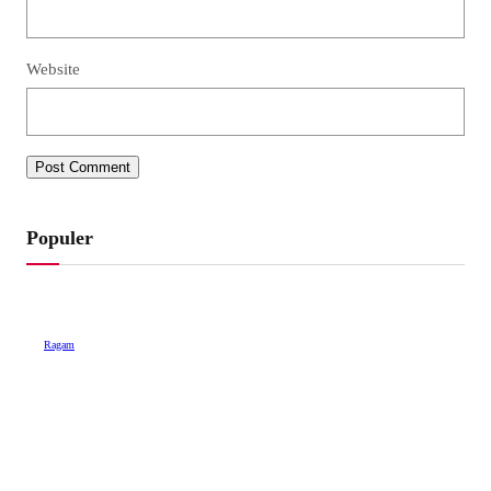
Website
Populer
Ragam
SPANDUK Praktis dan Gak Ribet, Faizal: Ayo
Pahami Regulasinya
September 26, 2021
•
1.421 Views