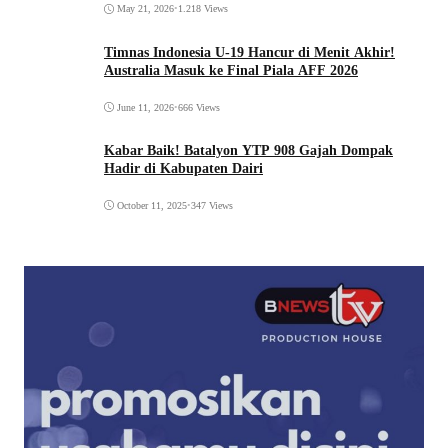
May 21, 2026
•
1.218 Views
Timnas Indonesia U-19 Hancur di Menit Akhir!
Australia Masuk ke Final Piala AFF 2026
June 11, 2026
•
666 Views
Kabar Baik! Batalyon YTP 908 Gajah Dompak
Hadir di Kabupaten Dairi
October 11, 2025
•
347 Views