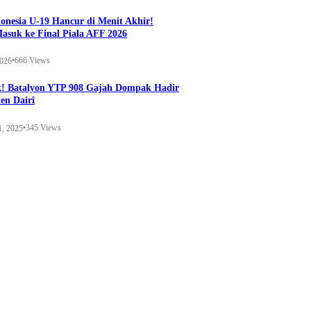
onesia U-19 Hancur di Menit Akhir!
Masuk ke Final Piala AFF 2026
•
666 Views
2026
k! Batalyon YTP 908 Gajah Dompak Hadir
en Dairi
•
345 Views
1, 2025