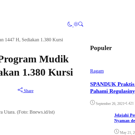
n 1447 H, Sediakan 1.380 Kursi
Populer
 Program Mudik
akan 1.380 Kursi
Ragam
SPANDUK Praktis d
Pahami Regulasin
Share
•
1.421
September 26, 2021
a Utara. (Foto: Bnews.id/ist)
Jelajahi P
Nyaman de
May 21, 