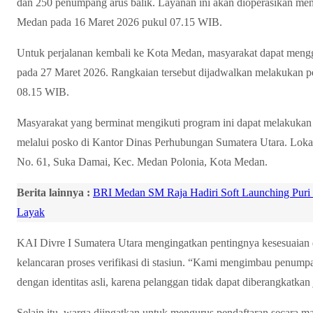
dan 250 penumpang arus balik. Layanan ini akan dioperasikan me
Medan pada 16 Maret 2026 pukul 07.15 WIB.
Untuk perjalanan kembali ke Kota Medan, masyarakat dapat menggu
pada 27 Maret 2026. Rangkaian tersebut dijadwalkan melakukan pe
08.15 WIB.
Masyarakat yang berminat mengikuti program ini dapat melakukan p
melalui posko di Kantor Dinas Perhubungan Sumatera Utara. Lokas
No. 61, Suka Damai, Kec. Medan Polonia, Kota Medan.
Berita lainnya :
BRI Medan SM Raja Hadiri Soft Launching Puri
Layak
KAI Divre I Sumatera Utara mengingatkan pentingnya kesesuaian da
kelancaran proses verifikasi di stasiun. “Kami mengimbau penump
dengan identitas asli, karena pelanggan tidak dapat diberangkatkan 
Selain itu, warga diingatkan untuk mengurus pendaftaran secara m