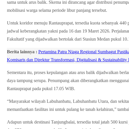
sama untuk arus balik. Skema ini dirancang agar distribusi penum
mobilisasi warga selama periode libur panjang tersebut.
Untuk koridor menuju Rantauprapat, tersedia kuota sebanyak 440
jadwal keberangkatan yakni pada 16 dan 19 Maret 2026. Perjalan
Fakultatif yang dijadwalkan bertolak dari Stasiun Medan pukul 10
Berita lainnya :
Pertamina Patra Niaga Regional Sumbagut Pas
Komisaris dan Direktur Transformasi, Digitalisasi & Sustainability
Sementara itu, proses kepulangan atau arus balik dijadwalkan be
daya tampung serupa. Penumpang akan diberangkatkan menggunaka
Rantauprapat pada pukul 17.05 WIB.
“Masyarakat wilayah Labuhanbatu, Labuhanbatu Utara, dan sekitar
memanfaatkan fasilitas ini untuk pulang ke tanah kelahiran,” tamb
Adapun untuk destinasi Tanjungbalai, tersedia total jatah 500 kur