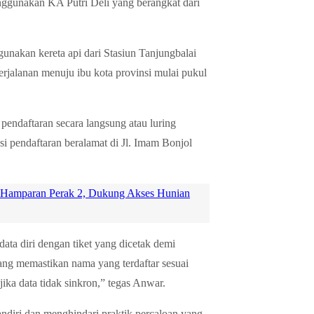
nggunakan KA Putri Deli yang berangkat dari
nakan kereta api dari Stasiun Tanjungbalai
rjalanan menuju ibu kota provinsi mulai pukul
endaftaran secara langsung atau luring
i pendaftaran beralamat di Jl. Imam Bonjol
 Hamparan Perak 2, Dukung Akses Hunian
ta diri dengan tiket yang dicetak demi
ang memastikan nama yang terdaftar sesuai
jika data tidak sinkron,” tegas Anwar.
andiri dan menghindari praktik percaloan yang