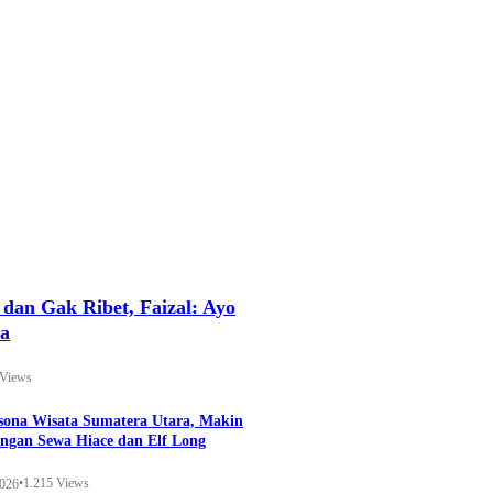
an Gak Ribet, Faizal: Ayo
ya
 Views
esona Wisata Sumatera Utara, Makin
ngan Sewa Hiace dan Elf Long
•
1.215 Views
2026