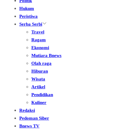
Politik
Hukum
Peristiwa
Serba Serbi
Travel
Ragam
Ekonomi
Mutiara Bnews
Olah raga
Hiburan
Wisata
Artikel
Pendidikan
Kuliner
Redaksi
Pedoman Siber
Bnews TV