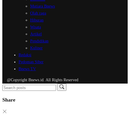
Mutiara Bnews
Olah raga
Hiburan
Wisata
Artikel
Pendidikan
Kuliner
Redaksi
Pedoman Siber
Bnews TV
@Copyright Bnews.id. All Rights Reserved
Share