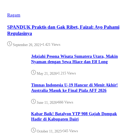
Ragam
SPANDUK Praktis dan Gak Ribet, Faizal: Ayo Pahami
Regulasinya
•
1.421 Views
September 26, 2021
Jelajahi Pesona Wisata Sumatera Utara, Makin
Nyaman dengan Sewa Hiace dan Elf Long
•
1.215 Views
May 21, 2026
Timnas Indonesia U-19 Hancur di Menit Akhir!
Australia Masuk ke Final Piala AFF 2026
•
666 Views
June 11, 2026
Kabar Baik! Batalyon YTP 908 Gajah Dompak
Hadir di Kabupaten Dairi
•
345 Views
October 11, 2025