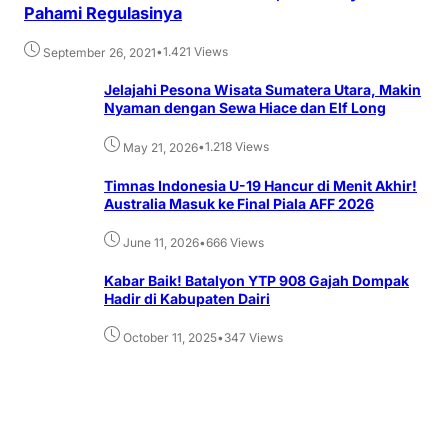
Pahami Regulasinya
•
1.421 Views
September 26, 2021
Jelajahi Pesona Wisata Sumatera Utara, Makin
Nyaman dengan Sewa Hiace dan Elf Long
•
1.218 Views
May 21, 2026
Timnas Indonesia U-19 Hancur di Menit Akhir!
Australia Masuk ke Final Piala AFF 2026
•
666 Views
June 11, 2026
Kabar Baik! Batalyon YTP 908 Gajah Dompak
Hadir di Kabupaten Dairi
•
347 Views
October 11, 2025