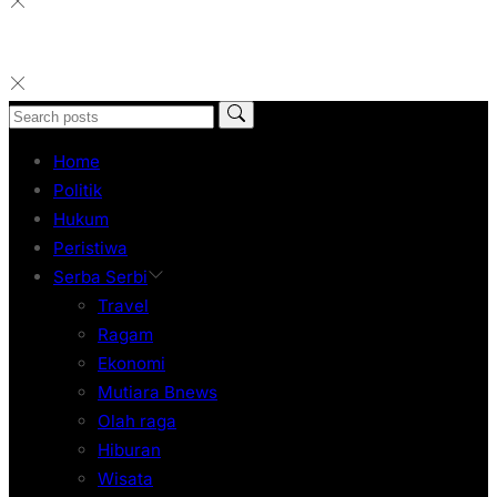
Home
Politik
Hukum
Peristiwa
Serba Serbi
Travel
Ragam
Ekonomi
Mutiara Bnews
Olah raga
Hiburan
Wisata