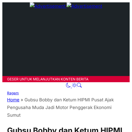
GESER UNTUK MELANJUTKAN KONTEN BERITA
Ragam
Home
»
Gubsu Bobby dan Ketum HIPMI Pusat Ajak
Pengusaha Muda Jadi Motor Penggerak Ekonomi
Sumut
Gubsu Bobby dan Ketum HIPMI