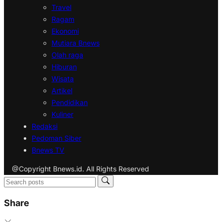
Travel
Ragam
Ekonomi
Mutiara Bnews
Olah raga
Hiburan
Wisata
Artikel
Pendidikan
Kuliner
Redaksi
Pedoman Siber
Bnews TV
@Copyright Bnews.id. All Rights Reserved
Share