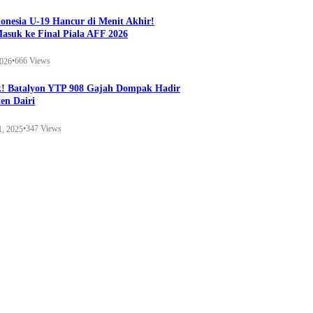
onesia U-19 Hancur di Menit Akhir!
Masuk ke Final Piala AFF 2026
•
666 Views
2026
k! Batalyon YTP 908 Gajah Dompak Hadir
en Dairi
•
347 Views
1, 2025