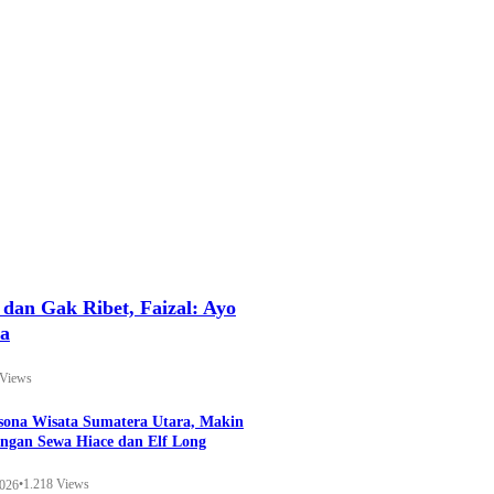
an Gak Ribet, Faizal: Ayo
ya
 Views
esona Wisata Sumatera Utara, Makin
ngan Sewa Hiace dan Elf Long
•
1.218 Views
2026