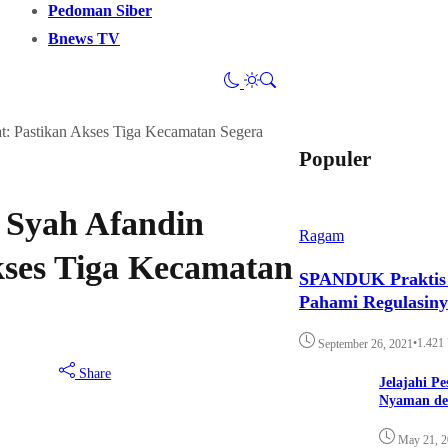
Pedoman Siber
Bnews TV
: Pastikan Akses Tiga Kecamatan Segera
Populer
 Syah Afandin
Ragam
kses Tiga Kecamatan
SPANDUK Praktis d
Pahami Regulasin
•
1.421
September 26, 2021
Share
Jelajahi P
Nyaman de
May 21, 