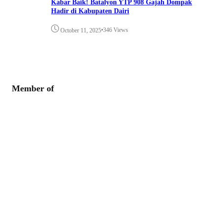
Kabar Baik! Batalyon YTP 908 Gajah Dompak
Hadir di Kabupaten Dairi
•
346 Views
October 11, 2025
Member of