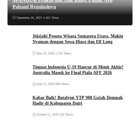
SPANDUK Praktis dan Gak Ribet, Faizal: Ayo
Pahami Regulasinya
September 26, 2021
•
1.421 Views
Jelajahi Pesona Wisata Sumatera Utara, Makin
Nyaman dengan Sewa Hiace dan Elf Long
May 21, 2026
•
1.215 Views
Timnas Indonesia U-19 Hancur di Menit Akhir!
Australia Masuk ke Final Piala AFF 2026
June 11, 2026
•
666 Views
Kabar Baik! Batalyon YTP 908 Gajah Dompak
Hadir di Kabupaten Dairi
October 11, 2025
•
345 Views