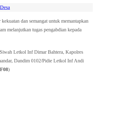
 Desa
mber kekuatan dan semangat untuk memantapkan
lam melanjutkan tugas pengabdian kepada
25/Siwah Letkol Inf Dimar Bahtera, Kapolres
ndar, Dandim 0102/Pidie Letkol Inf Andi
F08
)