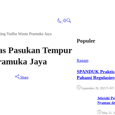
ing Yudha Wastu Pramuka Jaya
Populer
as Pasukan Tempur
ramuka Jaya
Ragam
SPANDUK Praktis d
Pahami Regulasin
Share
•
1.421
September 26, 2021
Jelajahi P
Nyaman de
May 21, 