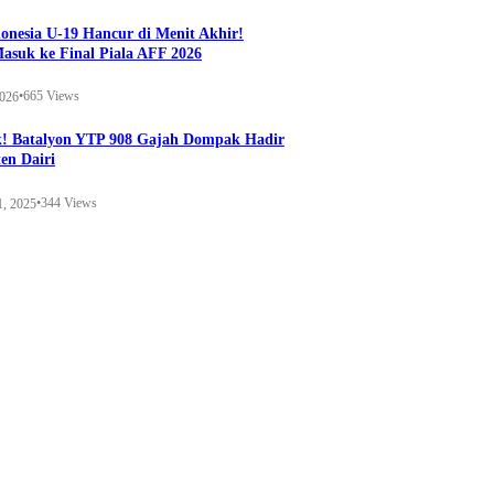
onesia U-19 Hancur di Menit Akhir!
Masuk ke Final Piala AFF 2026
•
665 Views
2026
k! Batalyon YTP 908 Gajah Dompak Hadir
en Dairi
•
344 Views
1, 2025