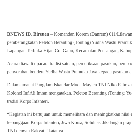
BNEWS.ID, Bireuen
– Komandan Korem (Danrem) 011/Lilawangs
pemberangkatan Peleton Beranting (Tonting) Yudha Wastu Pramuka Ja
Lapangan Terbuka Hijau Cot Gapu, Kecamatan Peusangan, Kabup
Acara diawali upacara tradisi satuan, pemeriksaan pasukan, pemba
penyerahan bendera Yudha Wastu Pramuka Jaya kepada pasukan et
Dalam amanat Pangdam Iskandar Muda Mayjen TNI Niko Fahrizal
Kolonel Inf Ali Imran mengatakan, Peleton Beranting (Tonting) Y
tradisi Korps Infanteri.
“Kegiatan ini bertujuan untuk memelihara dan meningkatkan nilai-n
kebanggaan Korps Infanteri, Jiwa Korsa, Soliditas dikalangan praj
TNI dengan Rakyat,” katanya.