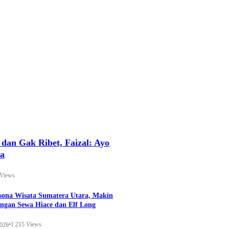
an Gak Ribet, Faizal: Ayo
ya
 Views
esona Wisata Sumatera Utara, Makin
ngan Sewa Hiace dan Elf Long
•
1.215 Views
2026