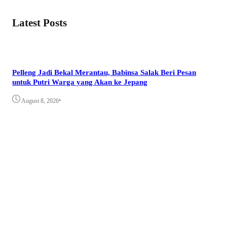
Latest Posts
Pelleng Jadi Bekal Merantau, Babinsa Salak Beri Pesan
untuk Putri Warga yang Akan ke Jepang
•
August 8, 2026
Pek
Bud
A