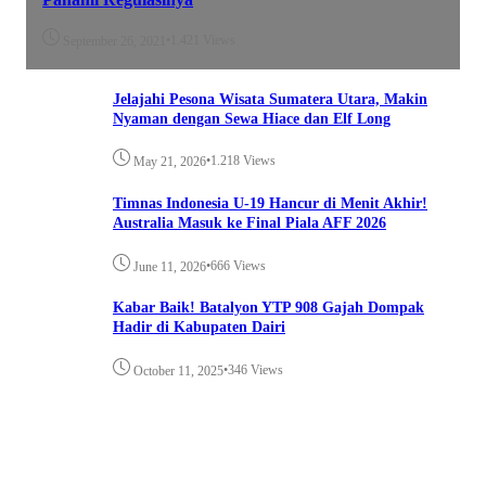
•
1.421 Views
September 26, 2021
Jelajahi Pesona Wisata Sumatera Utara, Makin
Nyaman dengan Sewa Hiace dan Elf Long
•
1.218 Views
May 21, 2026
Timnas Indonesia U-19 Hancur di Menit Akhir!
Australia Masuk ke Final Piala AFF 2026
•
666 Views
June 11, 2026
Kabar Baik! Batalyon YTP 908 Gajah Dompak
Hadir di Kabupaten Dairi
•
346 Views
October 11, 2025