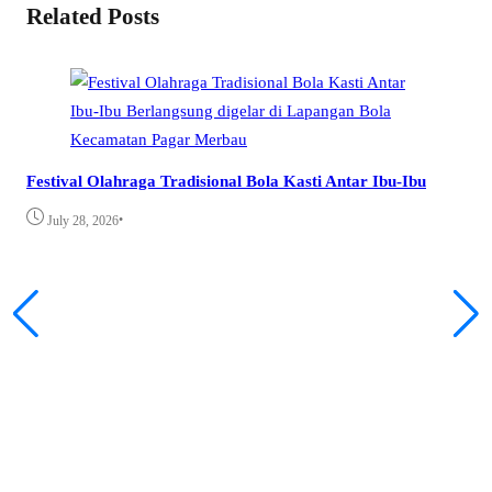
Related Posts
Festival Olahraga Tradisional Bola Kasti Antar Ibu-Ibu
•
July 28, 2026
KA
PE
J