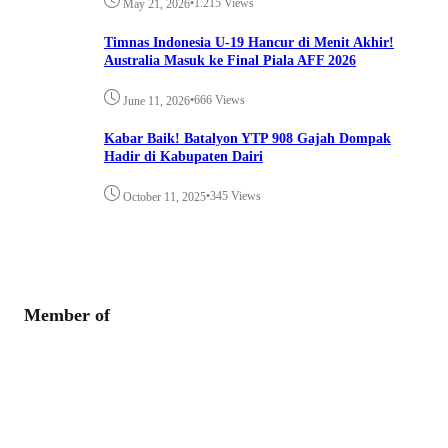
•
1.215 Views
May 21, 2026
Timnas Indonesia U-19 Hancur di Menit Akhir!
Australia Masuk ke Final Piala AFF 2026
•
666 Views
June 11, 2026
Kabar Baik! Batalyon YTP 908 Gajah Dompak
Hadir di Kabupaten Dairi
•
345 Views
October 11, 2025
Member of