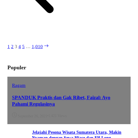
1
2
3
4
5
…
1,010
Populer
Ragam
SPANDUK Praktis dan Gak Ribet, Faizal: Ayo
Pahami Regulasinya
•
1.421 Views
September 26, 2021
Jelajahi Pesona Wisata Sumatera Utara, Makin
Nyaman dengan Sewa Hiace dan Elf Long