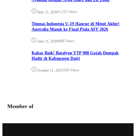
•
1.215 Views
May 21, 2026
Timnas Indonesia U-19 Hancur di Menit Akhir!
Australia Masuk ke Final Piala AFF 2026
•
666 Views
June 11, 2026
Kabar Baik! Batalyon YTP 908 Gajah Dompak
Hadir di Kabupaten Dairi
•
345 Views
October 11, 2025
Member of