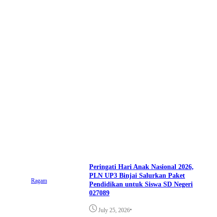
Peringati Hari Anak Nasional 2026,
PLN UP3 Binjai Salurkan Paket
Ragam
Pendidikan untuk Siswa SD Negeri
027089
•
July 25, 2026