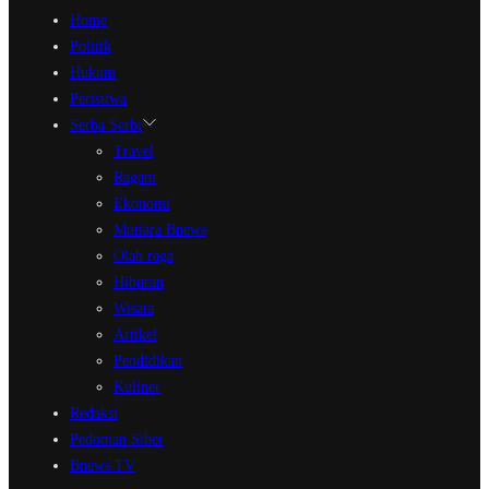
Home
Politik
Hukum
Peristiwa
Serba Serbi
Travel
Ragam
Ekonomi
Mutiara Bnews
Olah raga
Hiburan
Wisata
Artikel
Pendidikan
Kuliner
Redaksi
Pedoman Siber
Bnews TV