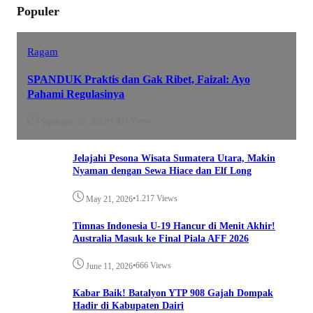
Populer
Ragam
SPANDUK Praktis dan Gak Ribet, Faizal: Ayo
Pahami Regulasinya
•
1.421 Views
September 26, 2021
Jelajahi Pesona Wisata Sumatera Utara, Makin
Nyaman dengan Sewa Hiace dan Elf Long
•
1.217 Views
May 21, 2026
Timnas Indonesia U-19 Hancur di Menit Akhir!
Australia Masuk ke Final Piala AFF 2026
•
666 Views
June 11, 2026
Kabar Baik! Batalyon YTP 908 Gajah Dompak
Hadir di Kabupaten Dairi