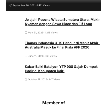
September 26, 2021
•
1.421 Views
Jelajahi Pesona Wisata Sumatera Utara, Makin
Nyaman dengan Sewa Hiace dan Elf Long
May 21, 2026
•
1.218 Views
Timnas Indonesia U-19 Hancur di Menit Akhir!
Australia Masuk ke Final Piala AFF 2026
June 11, 2026
•
666 Views
Kabar Baik! Batalyon YTP 908 Gajah Dompak
Hadir di Kabupaten Dairi
October 11, 2025
•
347 Views
Member of