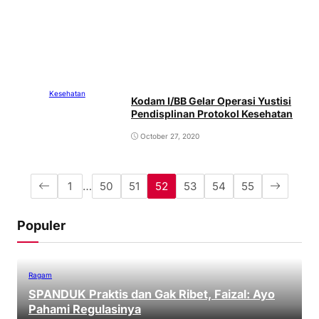
Kesehatan
Kodam I/BB Gelar Operasi Yustisi
Pendisplinan Protokol Kesehatan
October 27, 2020
1
…
50
51
52
53
54
55
Populer
Ragam
SPANDUK Praktis dan Gak Ribet, Faizal: Ayo
Pahami Regulasinya