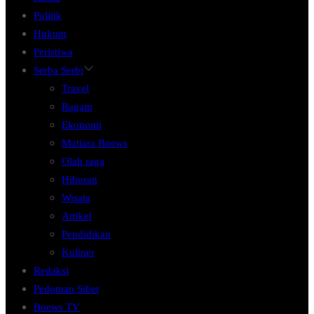
Politik
Hukum
Peristiwa
Serba Serbi
Travel
Ragam
Ekonomi
Mutiara Bnews
Olah raga
Hiburan
Wisata
Artikel
Pendidikan
Kuliner
Redaksi
Pedoman Siber
Bnews TV