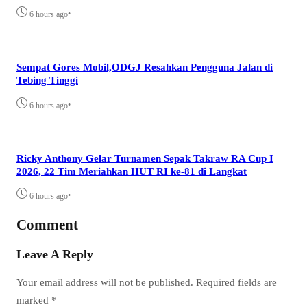
•
6 hours ago
Sempat Gores Mobil,ODGJ Resahkan Pengguna Jalan di
Tebing Tinggi
•
6 hours ago
Ricky Anthony Gelar Turnamen Sepak Takraw RA Cup I
2026, 22 Tim Meriahkan HUT RI ke-81 di Langkat
•
6 hours ago
Comment
Leave A Reply
Your email address will not be published.
Required fields are
marked
*