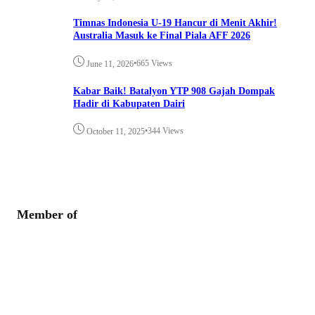
Timnas Indonesia U-19 Hancur di Menit Akhir!
Australia Masuk ke Final Piala AFF 2026
•
665 Views
June 11, 2026
Kabar Baik! Batalyon YTP 908 Gajah Dompak
Hadir di Kabupaten Dairi
•
344 Views
October 11, 2025
Member of