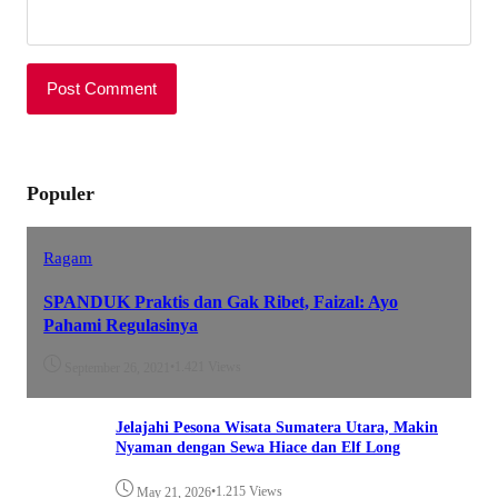
Populer
Ragam
SPANDUK Praktis dan Gak Ribet, Faizal: Ayo
Pahami Regulasinya
•
1.421 Views
September 26, 2021
Jelajahi Pesona Wisata Sumatera Utara, Makin
Nyaman dengan Sewa Hiace dan Elf Long
•
1.215 Views
May 21, 2026