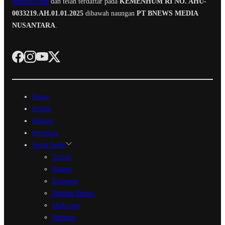
bnewstv.com
dan telah terdaftar pada
KEMENHUM RI NO. AHU-
0033219.AH.01.01.2025
dibawah naungan
PT BNEWS MEDIA
NUSANTARA
.
Home
Politik
Hukum
Peristiwa
Serba Serbi
Travel
Ragam
Ekonomi
Mutiara Bnews
Olah raga
Hiburan