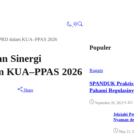
n DPRD dalam KUA–PPAS 2026
Populer
n Sinergi
am KUA–PPAS 2026
Ragam
SPANDUK Praktis d
Pahami Regulasin
Share
•
1.421
September 26, 2021
Jelajahi P
Nyaman de
May 21, 