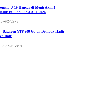
onesia U-19 Hancur di Menit Akhir!
Masuk ke Final Piala AFF 2026
•
665 Views
2026
k! Batalyon YTP 908 Gajah Dompak Hadir
en Dairi
•
344 Views
1, 2025