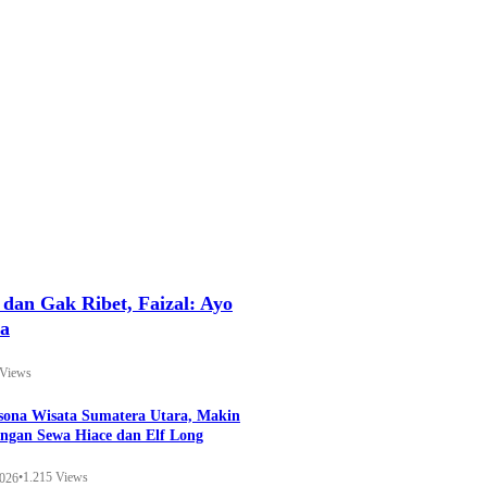
an Gak Ribet, Faizal: Ayo
ya
 Views
esona Wisata Sumatera Utara, Makin
ngan Sewa Hiace dan Elf Long
•
1.215 Views
2026