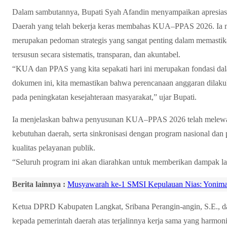
Dalam sambutannya, Bupati Syah Afandin menyampaikan apresia
Daerah yang telah bekerja keras membahas KUA–PPAS 2026. Ia 
merupakan pedoman strategis yang sangat penting dalam memasti
tersusun secara sistematis, transparan, dan akuntabel.
“KUA dan PPAS yang kita sepakati hari ini merupakan fondasi 
dokumen ini, kita memastikan bahwa perencanaan anggaran dilakuka
pada peningkatan kesejahteraan masyarakat,” ujar Bupati.
Ia menjelaskan bahwa penyusunan KUA–PPAS 2026 telah melewat
kebutuhan daerah, serta sinkronisasi dengan program nasional dan 
kualitas pelayanan publik.
“Seluruh program ini akan diarahkan untuk memberikan dampak la
Berita lainnya :
Musyawarah ke-1 SMSI Kepulauan Nias: Yonimas
Ketua DPRD Kabupaten Langkat, Sribana Perangin-angin, S.E., 
kepada pemerintah daerah atas terjalinnya kerja sama yang harmon