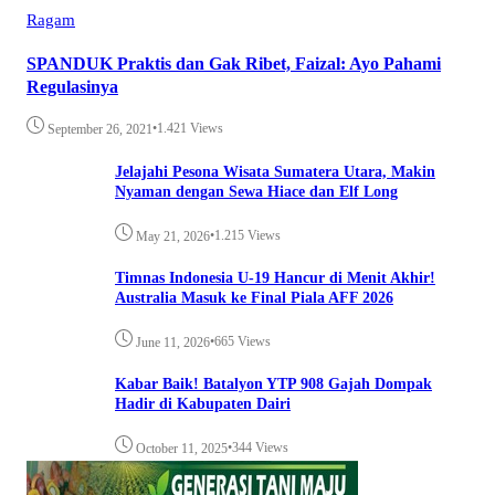
Ragam
SPANDUK Praktis dan Gak Ribet, Faizal: Ayo Pahami
Regulasinya
•
1.421 Views
September 26, 2021
Jelajahi Pesona Wisata Sumatera Utara, Makin
Nyaman dengan Sewa Hiace dan Elf Long
•
1.215 Views
May 21, 2026
Timnas Indonesia U-19 Hancur di Menit Akhir!
Australia Masuk ke Final Piala AFF 2026
•
665 Views
June 11, 2026
Kabar Baik! Batalyon YTP 908 Gajah Dompak
Hadir di Kabupaten Dairi
•
344 Views
October 11, 2025