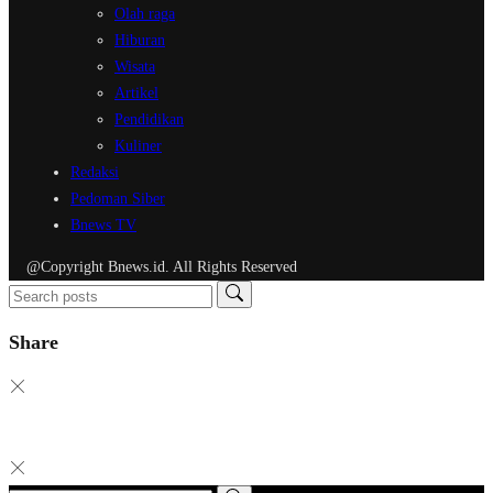
Olah raga
Hiburan
Wisata
Artikel
Pendidikan
Kuliner
Redaksi
Pedoman Siber
Bnews TV
@Copyright Bnews.id. All Rights Reserved
Share