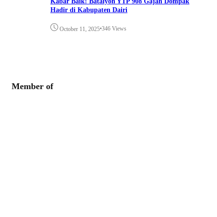
Kabar Baik! Batalyon YTP 908 Gajah Dompak
Hadir di Kabupaten Dairi
•
346 Views
October 11, 2025
Member of