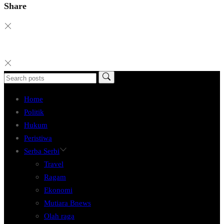
Share
Home
Politik
Hukum
Peristiwa
Serba Serbi
Travel
Ragam
Ekonomi
Mutiara Bnews
Olah raga