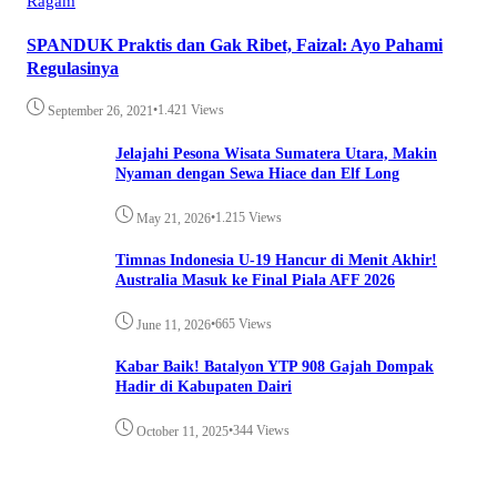
Ragam
SPANDUK Praktis dan Gak Ribet, Faizal: Ayo Pahami
Regulasinya
•
1.421 Views
September 26, 2021
Jelajahi Pesona Wisata Sumatera Utara, Makin
Nyaman dengan Sewa Hiace dan Elf Long
•
1.215 Views
May 21, 2026
Timnas Indonesia U-19 Hancur di Menit Akhir!
Australia Masuk ke Final Piala AFF 2026
•
665 Views
June 11, 2026
Kabar Baik! Batalyon YTP 908 Gajah Dompak
Hadir di Kabupaten Dairi
•
344 Views
October 11, 2025