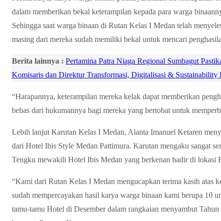
dalam memberikan bekal keterampilan kepada para warga binaanny
Sehingga saat warga binaan di Rutan Kelas I Medan telah menye
masing dari mereka sudah memiliki bekal untuk mencari penghasil
Berita lainnya :
Pertamina Patra Niaga Regional Sumbagut Pas
Komisaris dan Direktur Transformasi, Digitalisasi & Sustainability
“Harapannya, keterampilan mereka kelak dapat memberikan pengha
bebas dari hukumannya bagi mereka yang bertobat untuk memperba
Lebih lanjut Karutan Kelas I Medan, Alanta Imanuel Ketaren men
dari Hotel Ibis Style Medan Pattimura. Karutan mengaku sangat s
Tengku mewakili Hotel Ibis Medan yang berkenan hadir di lokasi 
“Kami dari Rutan Kelas I Medan mengucapkan terima kasih atas k
sudah mempercayakan hasil karya warga binaan kami berupa 10 un
tamu-tamu Hotel di Desember dalam rangkaian menyambut Tahun ba