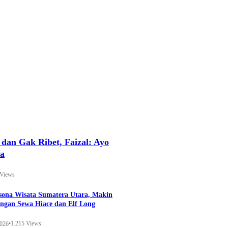
an Gak Ribet, Faizal: Ayo
ya
 Views
esona Wisata Sumatera Utara, Makin
ngan Sewa Hiace dan Elf Long
•
1.215 Views
2026