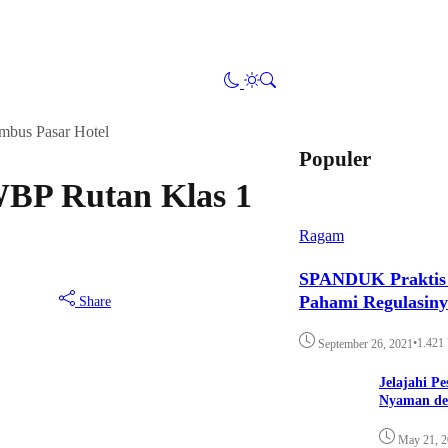
mbus Pasar Hotel
Populer
WBP Rutan Klas 1
Ragam
SPANDUK Praktis d
Pahami Regulasin
Share
•
1.421
September 26, 2021
Jelajahi P
Nyaman de
May 21, 