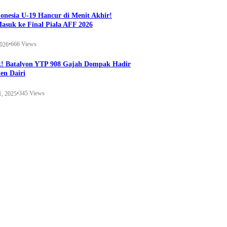
onesia U-19 Hancur di Menit Akhir!
Masuk ke Final Piala AFF 2026
•
666 Views
2026
k! Batalyon YTP 908 Gajah Dompak Hadir
en Dairi
•
345 Views
1, 2025