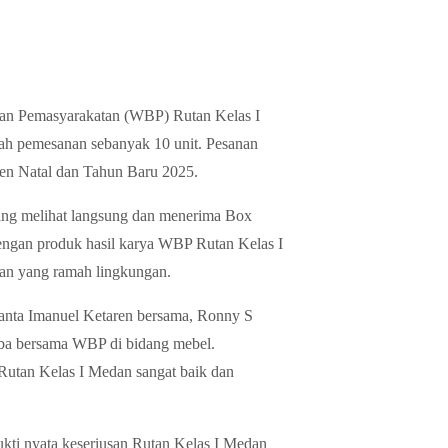
aan Pemasyarakatan (WBP) Rutan Kelas I
ah pemesanan sebanyak 10 unit. Pesanan
en Natal dan Tahun Baru 2025.
ang melihat langsung dan menerima Box
engan produk hasil karya WBP Rutan Kelas I
han yang ramah lingkungan.
lanta Imanuel Ketaren bersama, Ronny S
rba bersama WBP di bidang mebel.
Rutan Kelas I Medan sangat baik dan
kti nyata keseriusan Rutan Kelas I Medan