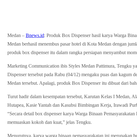
Medan –
Bnews.id
: Produk Box Dispenser hasil karya Warga Bin
Medan berhasil menembus pasar hotel di Kota Medan dengan juml
produk box dispenser itu dalam rangka persiapan menyambut mom
Marketing Communication ibis Styles Medan Pattimura, Tengku y
Dispenser tersebut pada Rabu (04/12) mengaku puas dan kagum d
Medan tersebut. Apalagi, produk Box Dispenser itu dibuat dari ba
Turut hadir dalam kesempatan tersebut, Karutan Kelas I Medan, A
Hutapea, Kasie Yantah dan Kasubsi Bimbingan Kerja, Irawadi Pu
“Secara detail box dispenser karya Warga Binaan Pemasyarakatan 
memuaskan kokoh dan kuat,” jelas Tengku.
Menurutnya, karya warga binaan pemasyarakatan ini merupakan bu