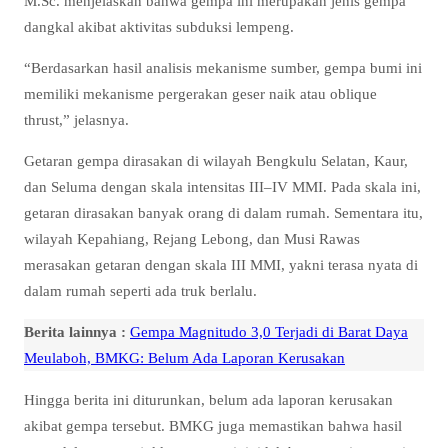
M.Sc. menjelaskan bahwa gempa ini merupakan jenis gempa
dangkal akibat aktivitas subduksi lempeng.
“Berdasarkan hasil analisis mekanisme sumber, gempa bumi ini
memiliki mekanisme pergerakan geser naik atau oblique
thrust,” jelasnya.
Getaran gempa dirasakan di wilayah Bengkulu Selatan, Kaur,
dan Seluma dengan skala intensitas III–IV MMI. Pada skala ini,
getaran dirasakan banyak orang di dalam rumah. Sementara itu,
wilayah Kepahiang, Rejang Lebong, dan Musi Rawas
merasakan getaran dengan skala III MMI, yakni terasa nyata di
dalam rumah seperti ada truk berlalu.
Berita lainnya :
Gempa Magnitudo 3,0 Terjadi di Barat Daya
Meulaboh, BMKG: Belum Ada Laporan Kerusakan
Hingga berita ini diturunkan, belum ada laporan kerusakan
akibat gempa tersebut. BMKG juga memastikan bahwa hasil