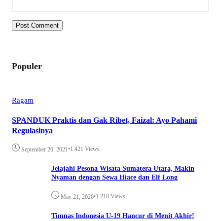
Populer
Ragam
SPANDUK Praktis dan Gak Ribet, Faizal: Ayo Pahami
Regulasinya
•
1.421 Views
September 26, 2021
Jelajahi Pesona Wisata Sumatera Utara, Makin
Nyaman dengan Sewa Hiace dan Elf Long
•
1.218 Views
May 21, 2026
Timnas Indonesia U-19 Hancur di Menit Akhir!