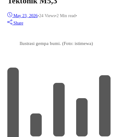
Tektonik M5,3
May 23, 2026
•
24
Views
•
2 Min read
•
Share
Ilustrasi gempa bumi. (Foto: istimewa)