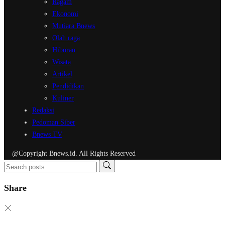
Ragam
Ekonomi
Mutiara Bnews
Olah raga
Hiburan
Wisata
Artikel
Pendidikan
Kuliner
Redaksi
Pedoman Siber
Bnews TV
@Copyright Bnews.id. All Rights Reserved
Share