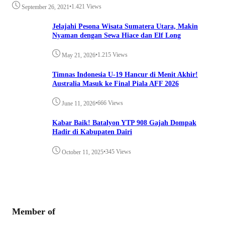
•
1.421 Views
September 26, 2021
Jelajahi Pesona Wisata Sumatera Utara, Makin
Nyaman dengan Sewa Hiace dan Elf Long
•
1.215 Views
May 21, 2026
Timnas Indonesia U-19 Hancur di Menit Akhir!
Australia Masuk ke Final Piala AFF 2026
•
666 Views
June 11, 2026
Kabar Baik! Batalyon YTP 908 Gajah Dompak
Hadir di Kabupaten Dairi
•
345 Views
October 11, 2025
Member of