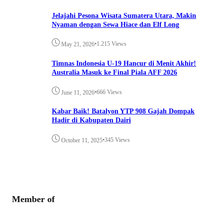
Jelajahi Pesona Wisata Sumatera Utara, Makin
Nyaman dengan Sewa Hiace dan Elf Long
•
1.215 Views
May 21, 2026
Timnas Indonesia U-19 Hancur di Menit Akhir!
Australia Masuk ke Final Piala AFF 2026
•
666 Views
June 11, 2026
Kabar Baik! Batalyon YTP 908 Gajah Dompak
Hadir di Kabupaten Dairi
•
345 Views
October 11, 2025
Member of