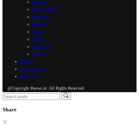
Ekonomi
Mutiara Bnews
Olah raga
Hiburan
Wisata
Artikel
Pendidikan
Kuliner
Redaksi
Pedoman Siber
Bnews TV
@Copyright Bnews.id. All Rights Reserved
Share