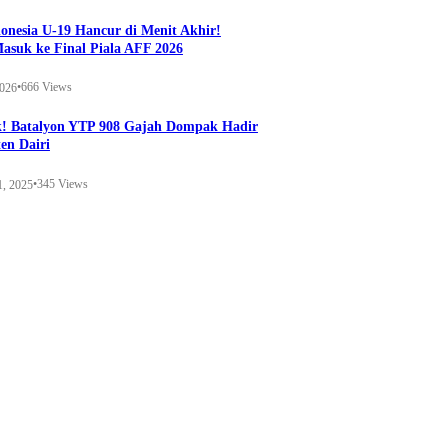
onesia U-19 Hancur di Menit Akhir!
Masuk ke Final Piala AFF 2026
•
666 Views
2026
k! Batalyon YTP 908 Gajah Dompak Hadir
en Dairi
•
345 Views
1, 2025