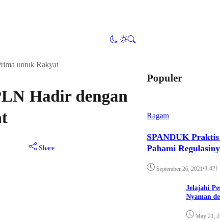
rima untuk Rakyat
Populer
PLN Hadir dengan
t
Ragam
SPANDUK Praktis d
Pahami Regulasin
Share
•
1.421
September 26, 2021
Jelajahi P
Nyaman de
May 21, 