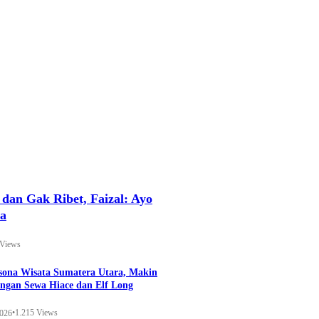
an Gak Ribet, Faizal: Ayo
ya
 Views
esona Wisata Sumatera Utara, Makin
ngan Sewa Hiace dan Elf Long
•
1.215 Views
2026