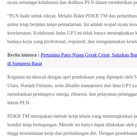
nyata semangat kolaborasi dan dedikasi PLN dalam memberikan pe
“PLN hadir untuk rakyat. Melalui Bakti PDKB TM dan pemelihara
prima tetap berjalan tanpa pemadaman. Ini adalah wujud nyata ino
keselamatan. Kolaborasi lintas UP3 ini tidak hanya meningkatkan 
budaya kerja yang profesional, responsif, dan mengutamakan kese
Berita lainnya :
Pertamina Patra Niaga Gerak Cepat, Salurkan B
di Sumatera Barat
Kegiatan ini diawali dengan apel pembukaan yang dipimpin oleh 
Utara, Hariadi Fitrianto, serta dihadiri manajemen dari lima UP3 y
menekankan pentingnya sinergi, efisiensi, dan pelayanan pelangga
teknis PLN.
PDKB TM merupakan metode kerja teknis yang memungkinkan peker
kondisi tetap bertegangan. Metode ini hanya dapat dilakukan oleh pe
tinggi keselamatan kerja dan perlindungan diri. Dengan pendekat