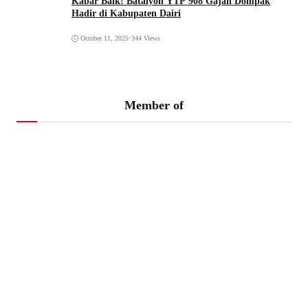
Kabar Baik! Batalyon YTP 908 Gajah Dompak
Hadir di Kabupaten Dairi
October 11, 2025
•
344 Views
Member of