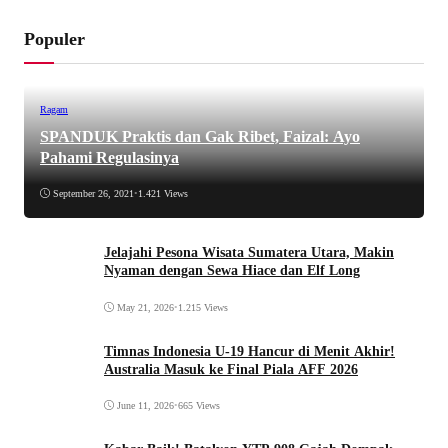
Populer
Ragam
SPANDUK Praktis dan Gak Ribet, Faizal: Ayo
Pahami Regulasinya
September 26, 2021
•
1.421 Views
Jelajahi Pesona Wisata Sumatera Utara, Makin
Nyaman dengan Sewa Hiace dan Elf Long
May 21, 2026
•
1.215 Views
Timnas Indonesia U-19 Hancur di Menit Akhir!
Australia Masuk ke Final Piala AFF 2026
June 11, 2026
•
665 Views