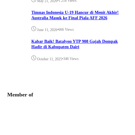
•
1.218 Views
May 21, 2026
Timnas Indonesia U-19 Hancur di Menit Akhir!
Australia Masuk ke Final Piala AFF 2026
•
666 Views
June 11, 2026
Kabar Baik! Batalyon YTP 908 Gajah Dompak
Hadir di Kabupaten Dairi
•
346 Views
October 11, 2025
Member of