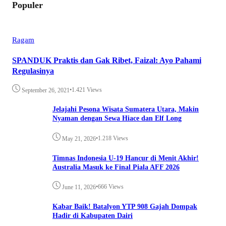
Populer
Ragam
SPANDUK Praktis dan Gak Ribet, Faizal: Ayo Pahami
Regulasinya
•
1.421 Views
September 26, 2021
Jelajahi Pesona Wisata Sumatera Utara, Makin
Nyaman dengan Sewa Hiace dan Elf Long
•
1.218 Views
May 21, 2026
Timnas Indonesia U-19 Hancur di Menit Akhir!
Australia Masuk ke Final Piala AFF 2026
•
666 Views
June 11, 2026
Kabar Baik! Batalyon YTP 908 Gajah Dompak
Hadir di Kabupaten Dairi