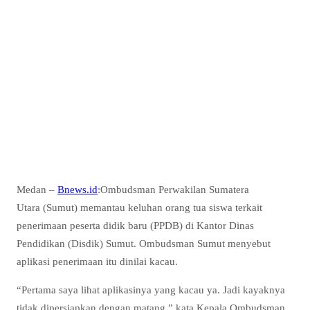
Medan –
Bnews.id
:Ombudsman Perwakilan Sumatera
Utara (Sumut) memantau keluhan orang tua siswa terkait
penerimaan peserta didik baru (PPDB) di Kantor Dinas
Pendidikan (Disdik) Sumut. Ombudsman Sumut menyebut
aplikasi penerimaan itu dinilai kacau.
“Pertama saya lihat aplikasinya yang kacau ya. Jadi kayaknya
tidak dipersiapkan dengan matang,” kata Kepala Ombudsman