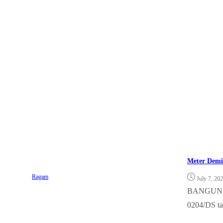
Meter Demi 
Ragam
July 7, 20
BANGUN PU
0204/DS tak