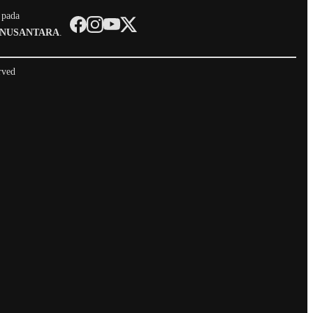
 pada
 NUSANTARA
.
rved