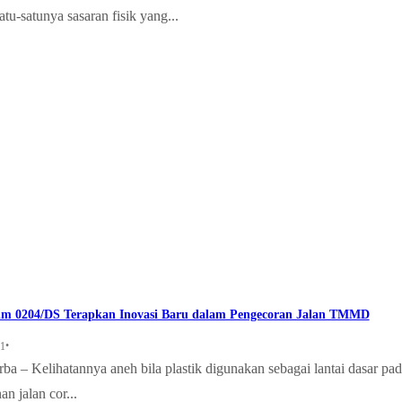
tu-satunya sasaran fisik yang...
im 0204/DS Terapkan Inovasi Baru dalam Pengecoran Jalan TMMD
•
21
a – Kelihatannya aneh bila plastik digunakan sebagai lantai dasar pa
 jalan cor...