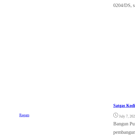
0204/DS, sa
Satgas Kod
Ragam
July 7, 20
Bangun Purb
pembangunan