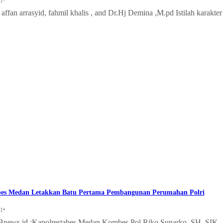
•
21
 affan arrasyid, fahmil khalis , and Dr.Hj Demina ,M.pd Istilah karakter
bes Medan Letakkan Batu Pertama Pembangunan Perumahan Polri
•
21
Bnews.id :Kapolrestabes Medan Kombes Pol Riko Sunarko, SH, SIK,