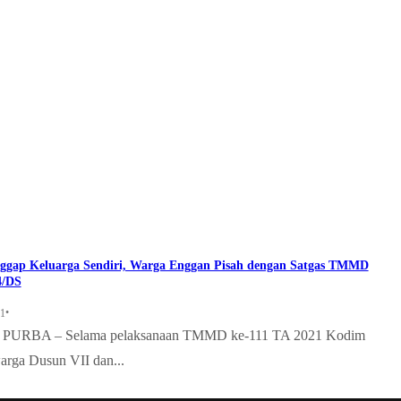
ggap Keluarga Sendiri, Warga Enggan Pisah dengan Satgas TMMD
4/DS
•
21
URBA – Selama pelaksanaan TMMD ke-111 TA 2021 Kodim
rga Dusun VII dan...