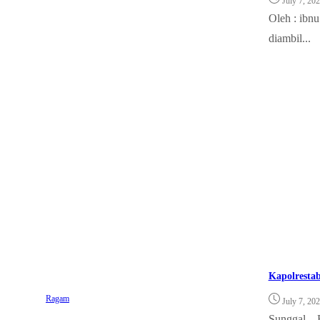
July 7, 20
Oleh : ibnu
diambil...
Kapolresta
Ragam
July 7, 20
Sunggal – 