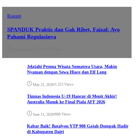
Ragam
SPANDUK Praktis dan Gak Ribet, Faizal: Ayo
Pahami Regulasinya
•
1.421 Views
September 26, 2021
Jelajahi Pesona Wisata Sumatera Utara, Makin
Nyaman dengan Sewa Hiace dan Elf Long
•
1.215 Views
May 21, 2026
Timnas Indonesia U-19 Hancur di Menit Akhir!
Australia Masuk ke Final Piala AFF 2026
•
666 Views
June 11, 2026
Kabar Baik! Batalyon YTP 908 Gajah Dompak Hadir
di Kabupaten Dairi