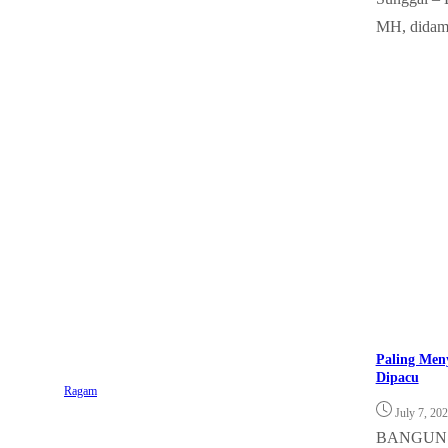
MH, didamp
Paling Men
Dipacu
Ragam
July 7, 20
BANGUN PU