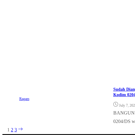
Sudah Dian
Kodim 020
Ragam
July 7, 20
BANGUN P
0204/DS wa
1
2
3