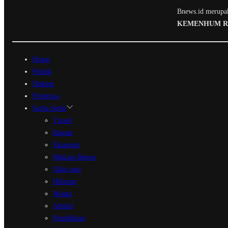
Bnews.id merupaka
KEMENHUM RI N
Home
Politik
Hukum
Peristiwa
Serba Serbi
Travel
Ragam
Ekonomi
Mutiara Bnews
Olah raga
Hiburan
Wisata
Artikel
Pendidikan