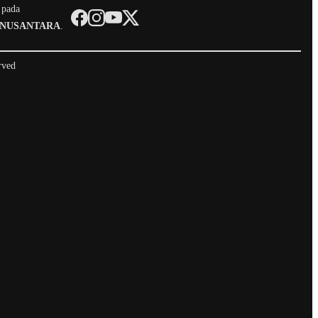
 pada
 NUSANTARA
.
rved