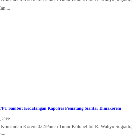
an,...
/PT Sambut Kedatangan Kapolres Pematang Siantar Dimakorem
•
, 2019
 – Komandan Korem 022/Pantai Timur Kolonel Inf R. Wahyu Sugiarto,
an,...