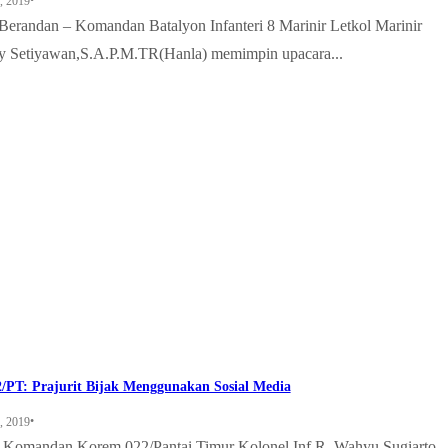
•
, 2019
Berandan – Komandan Batalyon Infanteri 8 Marinir Letkol Marinir
 Setiyawan,S.A.P.M.TR(Hanla) memimpin upacara...
/PT: Prajurit Bijak Menggunakan Sosial Media
•
, 2019
 – Komandan Korem 022/Pantai Timur Kolonel Inf R. Wahyu Sugiarto,