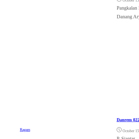
October 15
Pangkalan 
Danang Ary
Danrem 022
Ragam
October 15
P. Siantar