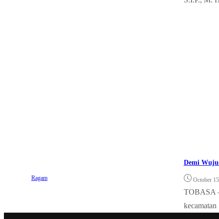
Demi Wujud
Ragam
October 15
TOBASA – M
kecamatan 