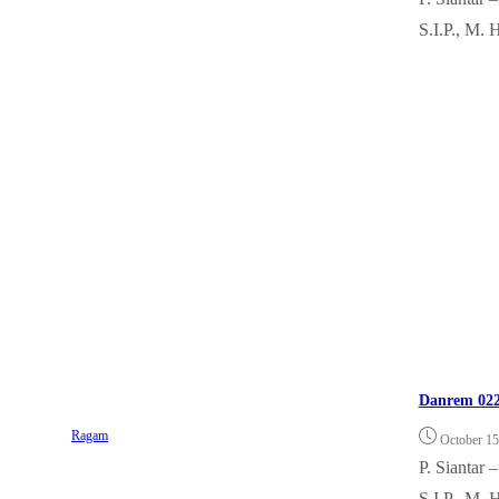
S.I.P., M. H
Danrem 022
Ragam
October 15
P. Siantar
S.I.P., M. H