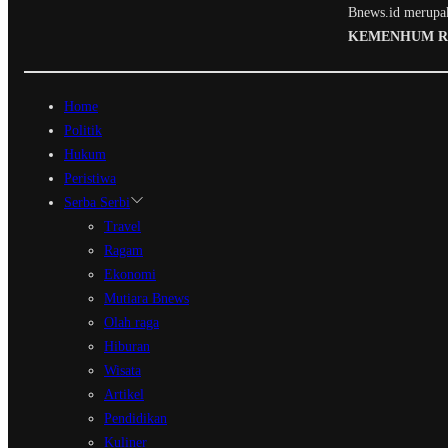
Bnews.id merupaka
KEMENHUM RI N
Home
Politik
Hukum
Peristiwa
Serba Serbi
Travel
Ragam
Ekonomi
Mutiara Bnews
Olah raga
Hiburan
Wisata
Artikel
Pendidikan
Kuliner