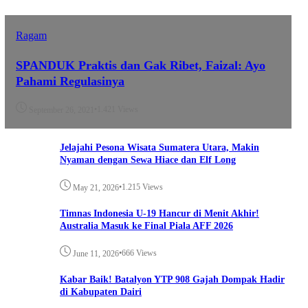
Ragam
SPANDUK Praktis dan Gak Ribet, Faizal: Ayo
Pahami Regulasinya
•
1.421 Views
September 26, 2021
Jelajahi Pesona Wisata Sumatera Utara, Makin
Nyaman dengan Sewa Hiace dan Elf Long
•
1.215 Views
May 21, 2026
Timnas Indonesia U-19 Hancur di Menit Akhir!
Australia Masuk ke Final Piala AFF 2026
•
666 Views
June 11, 2026
Kabar Baik! Batalyon YTP 908 Gajah Dompak Hadir
di Kabupaten Dairi