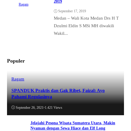
2019
Ragam
September 17, 2019
Medan – Wali Kota Medan Drs H T
Dzulmi Eldin S MSi MH diwakili
Wakil...
Populer
Ragam
SPANDUK Praktis dan Gak Ribet, Faizal: Ayo
Pahami Regulasinya
September 26, 2021
•
1.421 Views
Jelajahi Pesona Wisata Sumatera Utara, Makin
Nyaman dengan Sewa Hiace dan Elf Long