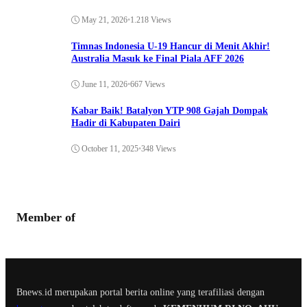
May 21, 2026
•
1.218 Views
Timnas Indonesia U-19 Hancur di Menit Akhir!
Australia Masuk ke Final Piala AFF 2026
June 11, 2026
•
667 Views
Kabar Baik! Batalyon YTP 908 Gajah Dompak
Hadir di Kabupaten Dairi
October 11, 2025
•
348 Views
Member of
Bnews.id merupakan portal berita online yang terafiliasi dengan