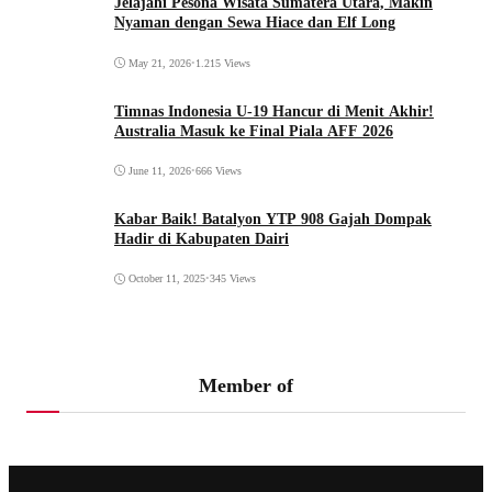
Jelajahi Pesona Wisata Sumatera Utara, Makin
Nyaman dengan Sewa Hiace dan Elf Long
May 21, 2026
•
1.215 Views
Timnas Indonesia U-19 Hancur di Menit Akhir!
Australia Masuk ke Final Piala AFF 2026
June 11, 2026
•
666 Views
Kabar Baik! Batalyon YTP 908 Gajah Dompak
Hadir di Kabupaten Dairi
October 11, 2025
•
345 Views
Member of