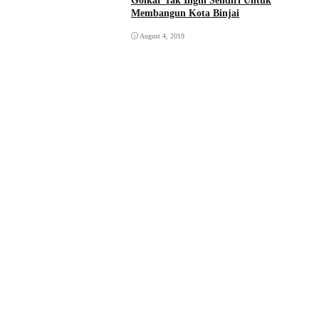
Golkar Tak Ingin Sendiri Untuk
Membangun Kota Binjai
August 4, 2019