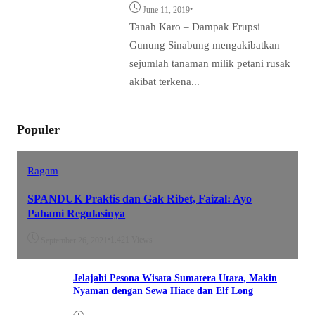
•
June 11, 2019
Tanah Karo – Dampak Erupsi
Gunung Sinabung mengakibatkan
sejumlah tanaman milik petani rusak
akibat terkena...
Populer
Ragam
SPANDUK Praktis dan Gak Ribet, Faizal: Ayo
Pahami Regulasinya
•
1.421 Views
September 26, 2021
Jelajahi Pesona Wisata Sumatera Utara, Makin
Nyaman dengan Sewa Hiace dan Elf Long