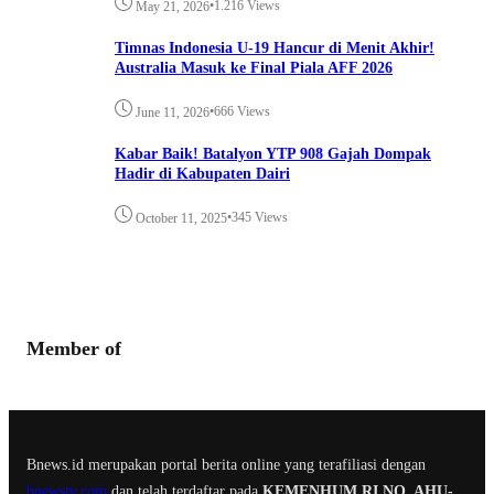
•
1.216 Views
May 21, 2026
Timnas Indonesia U-19 Hancur di Menit Akhir!
Australia Masuk ke Final Piala AFF 2026
•
666 Views
June 11, 2026
Kabar Baik! Batalyon YTP 908 Gajah Dompak
Hadir di Kabupaten Dairi
•
345 Views
October 11, 2025
Member of
Bnews.id merupakan portal berita online yang terafiliasi dengan
bnewstv.com
dan telah terdaftar pada
KEMENHUM RI NO. AHU-