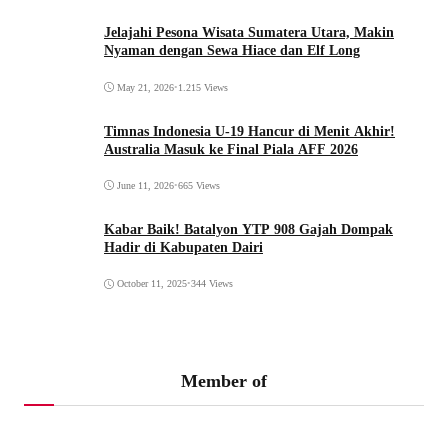
Jelajahi Pesona Wisata Sumatera Utara, Makin
Nyaman dengan Sewa Hiace dan Elf Long
May 21, 2026
•
1.215 Views
Timnas Indonesia U-19 Hancur di Menit Akhir!
Australia Masuk ke Final Piala AFF 2026
June 11, 2026
•
665 Views
Kabar Baik! Batalyon YTP 908 Gajah Dompak
Hadir di Kabupaten Dairi
October 11, 2025
•
344 Views
Member of