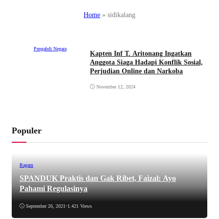
Home
»
sidikalang
Pengabdi Negara
Kapten Inf T. Aritonang Ingatkan
Anggota Siaga Hadapi Konflik Sosial,
Perjudian Online dan Narkoba
November 12, 2024
Populer
Ragam
SPANDUK Praktis dan Gak Ribet, Faizal: Ayo
Pahami Regulasinya
September 26, 2021
•
1.421 Views