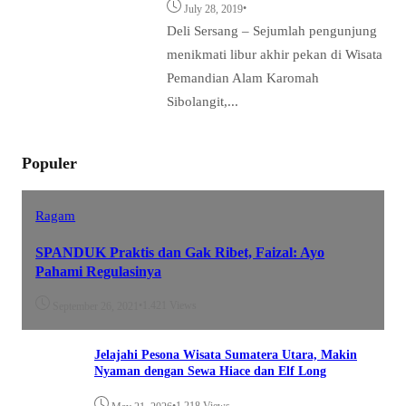
•
July 28, 2019
Deli Sersang – Sejumlah pengunjung
menikmati libur akhir pekan di Wisata
Pemandian Alam Karomah
Sibolangit,...
Populer
Ragam
SPANDUK Praktis dan Gak Ribet, Faizal: Ayo
Pahami Regulasinya
•
1.421 Views
September 26, 2021
Jelajahi Pesona Wisata Sumatera Utara, Makin
Nyaman dengan Sewa Hiace dan Elf Long