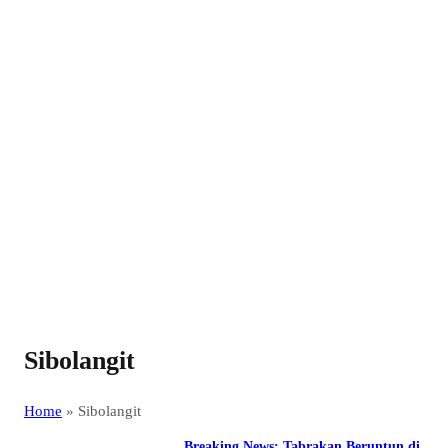
Sibolangit
Home
»
Sibolangit
Breaking News: Tabrakan Beruntun di