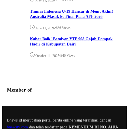
•
1.218 Views
May 21, 2026
Timnas Indonesia U-19 Hancur di Menit Akhir!
Australia Masuk ke Final Piala AFF 2026
•
666 Views
June 11, 2026
Kabar Baik! Batalyon YTP 908 Gajah Dompak
Hadir di Kabupaten Dairi
•
346 Views
October 11, 2025
Member of
Bnews.id merupakan portal berita online yang terafiliasi dengan
bnewstv.com
dan telah terdaftar pada
KEMENHUM RI NO. AHU-