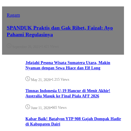
Ragam
SPANDUK Praktis dan Gak Ribet, Faizal: Ayo
Pahami Regulasinya
•
1.421 Views
September 26, 2021
Jelajahi Pesona Wisata Sumatera Utara, Makin
Nyaman dengan Sewa Hiace dan Elf Long
•
1.215 Views
May 21, 2026
Timnas Indonesia U-19 Hancur di Menit Akhir!
Australia Masuk ke Final Piala AFF 2026
•
665 Views
June 11, 2026
Kabar Baik! Batalyon YTP 908 Gajah Dompak Hadir
di Kabupaten Dairi