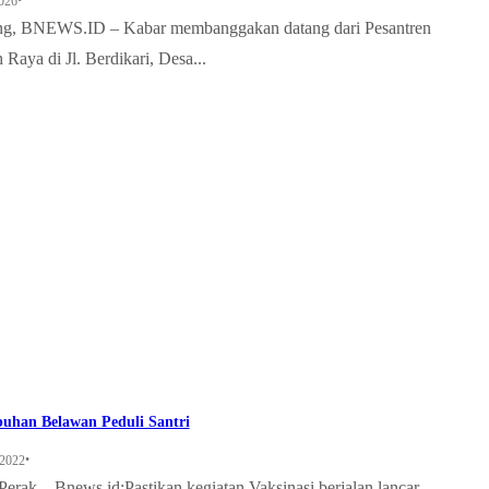
•
2026
ng, BNEWS.ID – Kabar membanggakan datang dari Pesantren
 Raya di Jl. Berdikari, Desa...
buhan Belawan Peduli Santri
•
 2022
rak – Bnews.id:Pastikan kegiatan Vaksinasi berjalan lancar,