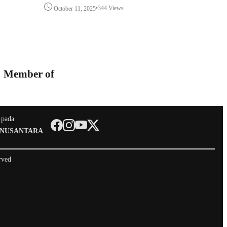
•
344 Views
October 11, 2025
Member of
 pada
 NUSANTARA
.
rved