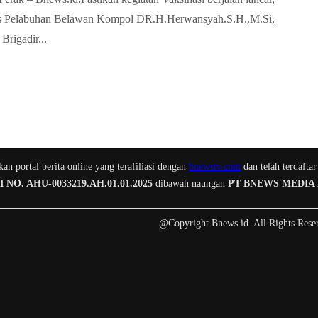
s Pelabuhan Belawan Kompol DR.H.Herwansyah.S.H.,M.Si,
Brigadir...
n portal berita online yang terafiliasi dengan
bnewstv.com
dan telah terdaftar
O. AHU-0033219.AH.01.01.2025
dibawah naungan
PT BNEWS MEDIA
@Copyright Bnews.id. All Rights Rese