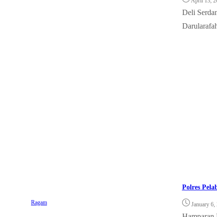
April 13, 
Deli Serda
Darularafah
Polres Pela
Ragam
January 6,
Hamparan Pe