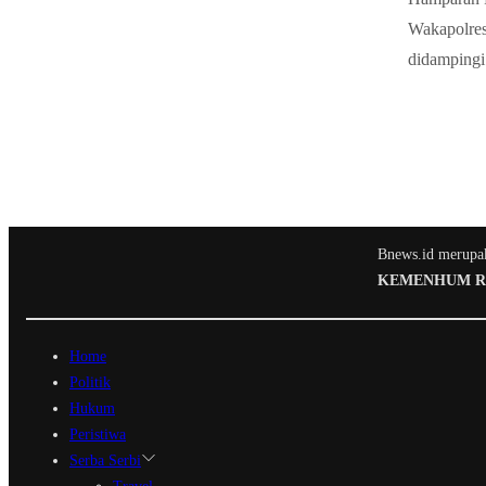
Wakapolre
didampingi 
Bnews.id merupaka
KEMENHUM RI N
Home
Politik
Hukum
Peristiwa
Serba Serbi