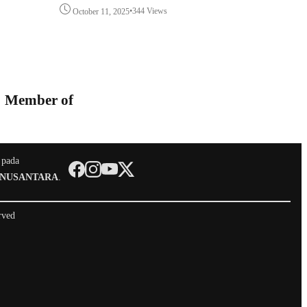
•
344 Views
October 11, 2025
Member of
 pada
 NUSANTARA
.
rved