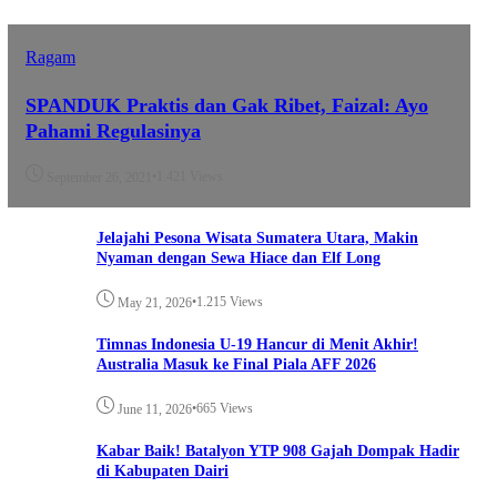
Ragam
SPANDUK Praktis dan Gak Ribet, Faizal: Ayo
Pahami Regulasinya
•
1.421 Views
September 26, 2021
Jelajahi Pesona Wisata Sumatera Utara, Makin
Nyaman dengan Sewa Hiace dan Elf Long
•
1.215 Views
May 21, 2026
Timnas Indonesia U-19 Hancur di Menit Akhir!
Australia Masuk ke Final Piala AFF 2026
•
665 Views
June 11, 2026
Kabar Baik! Batalyon YTP 908 Gajah Dompak Hadir
di Kabupaten Dairi