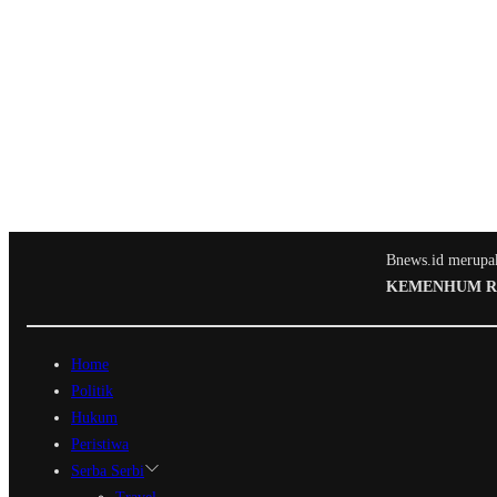
Bnews.id merupaka
KEMENHUM RI N
Home
Politik
Hukum
Peristiwa
Serba Serbi