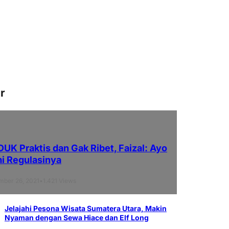
r
K Praktis dan Gak Ribet, Faizal: Ayo
i Regulasinya
•
1.421 Views
mber 26, 2021
Jelajahi Pesona Wisata Sumatera Utara, Makin
Nyaman dengan Sewa Hiace dan Elf Long