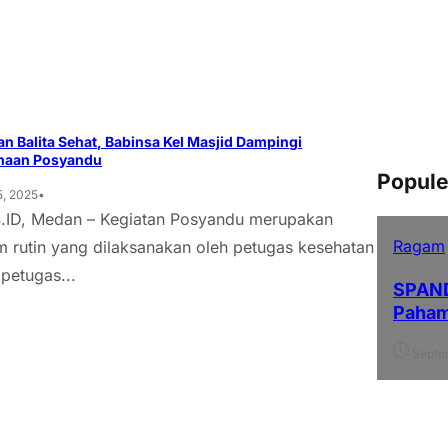
n Balita Sehat, Babinsa Kel Masjid Dampingi
naan Posyandu
Popule
•
15, 2025
ID, Medan – Kegiatan Posyandu merupakan
Ragam
 rutin yang dilaksanakan oleh petugas kesehatan
 petugas...
SPANDU
Paham
Septe