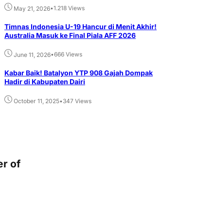
•
1.218 Views
May 21, 2026
Timnas Indonesia U-19 Hancur di Menit Akhir!
Australia Masuk ke Final Piala AFF 2026
•
666 Views
June 11, 2026
Kabar Baik! Batalyon YTP 908 Gajah Dompak
Hadir di Kabupaten Dairi
•
347 Views
October 11, 2025
r of