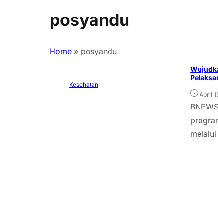
posyandu
Home
»
posyandu
Wujudka
Pelaksa
Kesehatan
April 
BNEWS.
program
melalui