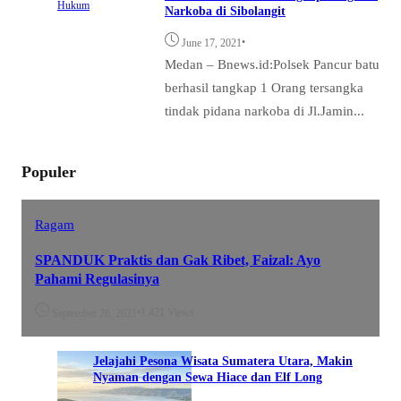
Hukum
Narkoba di Sibolangit
•
June 17, 2021
Medan – Bnews.id:Polsek Pancur batu
berhasil tangkap 1 Orang tersangka
tindak pidana narkoba di Jl.Jamin...
Populer
Ragam
SPANDUK Praktis dan Gak Ribet, Faizal: Ayo
Pahami Regulasinya
•
1.421 Views
September 26, 2021
Jelajahi Pesona Wisata Sumatera Utara, Makin
Nyaman dengan Sewa Hiace dan Elf Long