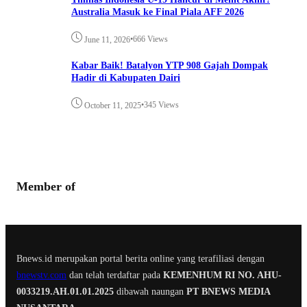
Australia Masuk ke Final Piala AFF 2026
•
666 Views
June 11, 2026
Kabar Baik! Batalyon YTP 908 Gajah Dompak
Hadir di Kabupaten Dairi
•
345 Views
October 11, 2025
Member of
Bnews.id merupakan portal berita online yang terafiliasi dengan
bnewstv.com
dan telah terdaftar pada
KEMENHUM RI NO. AHU-
0033219.AH.01.01.2025
dibawah naungan
PT BNEWS MEDIA