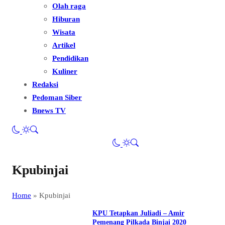
Olah raga
Hiburan
Wisata
Artikel
Pendidikan
Kuliner
Redaksi
Pedoman Siber
Bnews TV
Kpubinjai
Home
»
Kpubinjai
KPU Tetapkan Juliadi – Amir
Pemenang Pilkada Binjai 2020