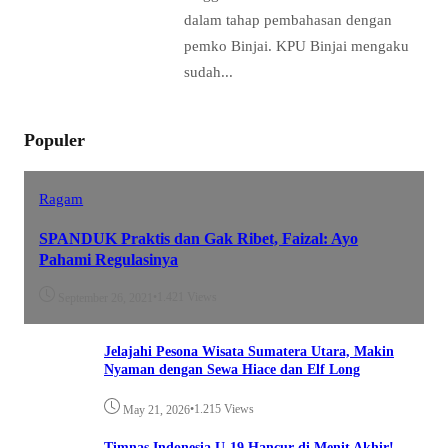
dalam tahap pembahasan dengan
pemko Binjai. KPU Binjai mengaku
sudah...
Populer
Ragam
SPANDUK Praktis dan Gak Ribet, Faizal: Ayo
Pahami Regulasinya
•
1.421 Views
September 26, 2021
Jelajahi Pesona Wisata Sumatera Utara, Makin
Nyaman dengan Sewa Hiace dan Elf Long
•
1.215 Views
May 21, 2026
Timnas Indonesia U-19 Hancur di Menit Akhir!