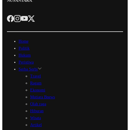
NUSANTARA
.
Home
Politik
Hukum
Peristiwa
Serba Serbi
Travel
Ragam
Ekonomi
Mutiara Bnews
Olah raga
Hiburan
Wisata
Artikel